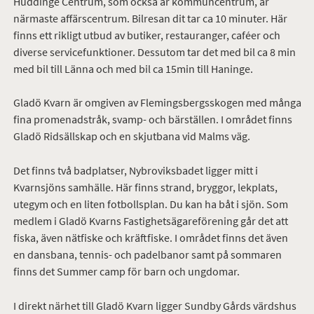
Huddinge Centrum, som också är kommuncentrum, är
närmaste affärscentrum. Bilresan dit tar ca 10 minuter. Här
finns ett rikligt utbud av butiker, restauranger, caféer och
diverse servicefunktioner. Dessutom tar det med bil ca 8 min
med bil till Länna och med bil ca 15min till Haninge.
Gladö Kvarn är omgiven av Flemingsbergsskogen med många
fina promenadstråk, svamp- och bärställen. I området finns
Gladö Ridsällskap och en skjutbana vid Malms väg.
Det finns två badplatser, Nybroviksbadet ligger mitt i
Kvarnsjöns samhälle. Här finns strand, bryggor, lekplats,
utegym och en liten fotbollsplan. Du kan ha båt i sjön. Som
medlem i Gladö Kvarns Fastighetsägareförening går det att
fiska, även nätfiske och kräftfiske. I området finns det även
en dansbana, tennis- och padelbanor samt på sommaren
finns det Summer camp för barn och ungdomar.
I direkt närhet till Gladö Kvarn ligger Sundby Gårds värdshus