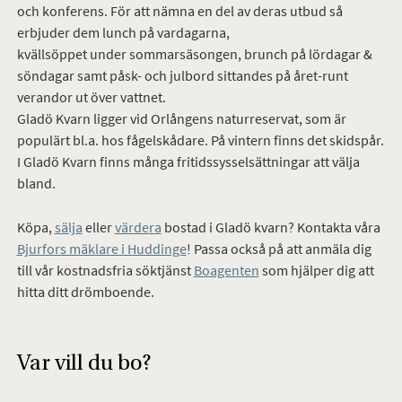
och konferens. För att nämna en del av deras utbud så
erbjuder dem lunch på vardagarna,
kvällsöppet under sommarsäsongen, brunch på lördagar &
söndagar samt påsk- och julbord sittandes på året-runt
verandor ut över vattnet.
Gladö Kvarn ligger vid Orlångens naturreservat, som är
populärt bl.a. hos fågelskådare. På vintern finns det skidspår.
I Gladö Kvarn finns många fritidssysselsättningar att välja
bland.
Köpa,
sälja
eller
värdera
bostad i Gladö kvarn? Kontakta våra
Bjurfors mäklare i Huddinge
! Passa också på att anmäla dig
till vår kostnadsfria söktjänst
Boagenten
som hjälper dig att
hitta ditt drömboende.
Var vill du bo?