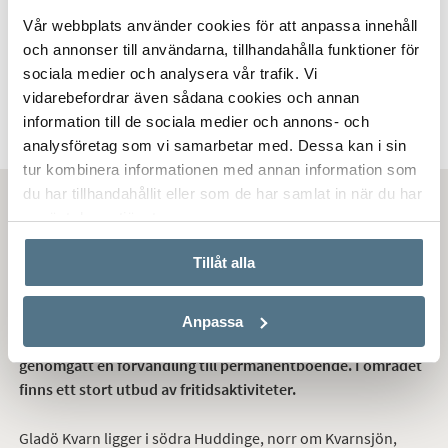
Vår webbplats använder cookies för att anpassa innehåll
GLADÖ KVARN, HUDDINGE
och annonser till användarna, tillhandahålla funktioner för
Lidavägen 17G
sociala medier och analysera vår trafik. Vi
2 875 000 KR
vidarebefordrar även sådana cookies och annan
information till de sociala medier och annons- och
analysföretag som vi samarbetar med. Dessa kan i sin
tur kombinera informationen med annan information som
du har tillhandahållit eller som de har samlat in när du har
använt deras tjänster.
Bostäder till salu i Gladö Kvarn
Tillåt alla
Att bo i Gladö Kvarn
Anpassa
Gladö Kvarn är ett fritidsområde från fyrtiotalet som
genomgått en förvandling till permanentboende. I området
finns ett stort utbud av fritidsaktiviteter.
Gladö Kvarn ligger i södra Huddinge, norr om Kvarnsjön,