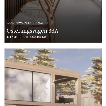
GLADÖ KVARN, HUDDINGE
Österängsvägen 33A
134 KVM
6 RUM
5 595 000 KR