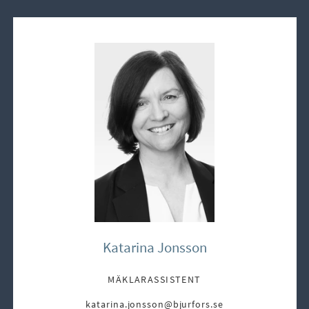
Katarina Jonsson
MÄKLARASSISTENT
katarina.jonsson@bjurfors.se
E-post: