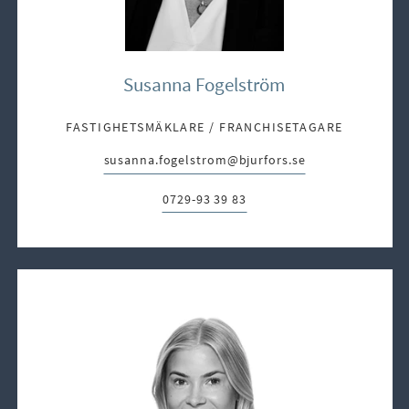
Susanna Fogelström
FASTIGHETSMÄKLARE / FRANCHISETAGARE
susanna.fogelstrom@bjurfors.se
E-post:
0729-93 39 83
Telefon: