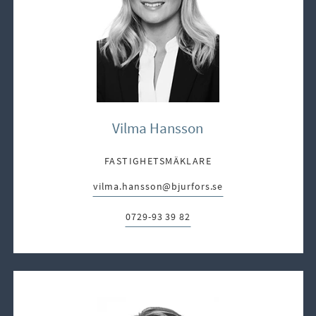
Vilma Hansson
FASTIGHETSMÄKLARE
vilma.hansson@bjurfors.se
E-post:
0729-93 39 82
Telefon: