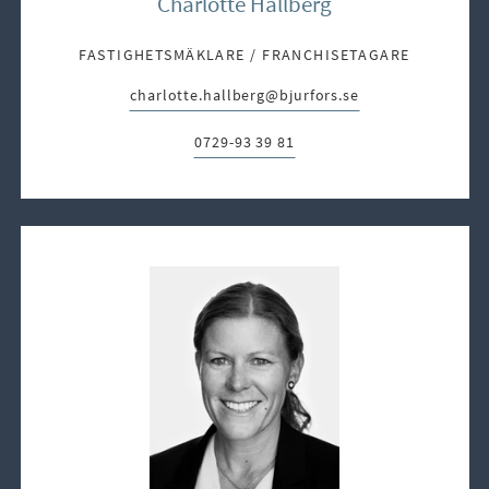
Charlotte Hallberg
FASTIGHETSMÄKLARE / FRANCHISETAGARE
charlotte.hallberg@bjurfors.se
E-post:
0729-93 39 81
Telefon: