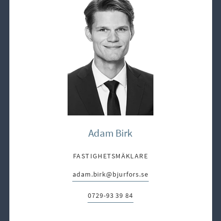
Adam Birk
FASTIGHETSMÄKLARE
adam.birk@bjurfors.se
E-post:
0729-93 39 84
Telefon: