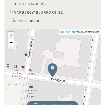
432 41 VARBERG
VARBERG@BJURFORS.SE
0340-500980
©
OpenStreetMap
contributors
+
−