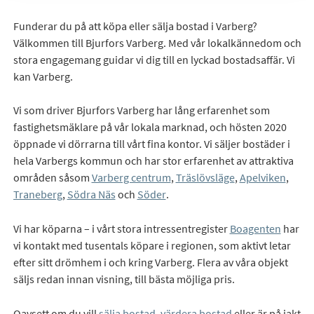
Funderar du på att köpa eller sälja bostad i Varberg?
Välkommen till Bjurfors Varberg. Med vår lokalkännedom och
stora engagemang guidar vi dig till en lyckad bostadsaffär. Vi
kan Varberg.
Vi som driver Bjurfors Varberg har lång erfarenhet som
fastighetsmäklare på vår lokala marknad, och hösten 2020
öppnade vi dörrarna till vårt fina kontor. Vi säljer bostäder i
hela Varbergs kommun och har stor erfarenhet av attraktiva
områden såsom
Varberg centrum
,
Träslövsläge
,
Apelviken
,
Traneberg
,
Södra Näs
och
Söder
.
Vi har köparna – i vårt stora intressentregister
Boagenten
har
vi kontakt med tusentals köpare i regionen, som aktivt letar
efter sitt drömhem i och kring Varberg. Flera av våra objekt
säljs redan innan visning, till bästa möjliga pris.
Oavsett om du vill
sälja bostad
,
värdera bostad
eller är på jakt