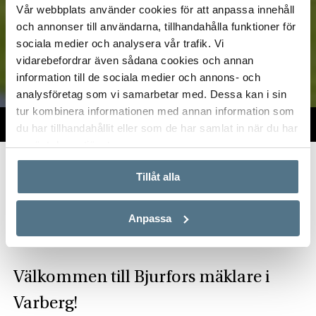
Vår webbplats använder cookies för att anpassa innehåll
och annonser till användarna, tillhandahålla funktioner för
sociala medier och analysera vår trafik. Vi
vidarebefordrar även sådana cookies och annan
information till de sociala medier och annons- och
analysföretag som vi samarbetar med. Dessa kan i sin
tur kombinera informationen med annan information som
TILL SALU
VI PÅ KONTORET
VÄRDERA
du har tillhandahållit eller som de har samlat in när du har
använt deras tjänster.
Start
Om oss
Våra kontor
Bjurfors Varberg
Tillåt alla
Hitta mäklare i Varberg
Anpassa
Välkommen till Bjurfors mäklare i
Varberg!