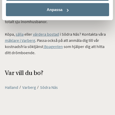
Brearedshallen ligger Breareds skatepark, en nybyggd
betongpark med stora ytor för varierad åkning. I området
Anpassa
finns även ett fullutrustat gym samt två padelarenor med
totalt sju inomhusbanor.
Köpa,
sälja
eller
värdera bostad
i Södra Näs? Kontakta våra
mäklare i Varberg
. Passa också på att anmäla dig till vår
kostnadsfria söktjänst
Boagenten
som hjälper dig att hitta
ditt drömboende.
Var vill du bo?
Halland
Varberg
Södra Näs