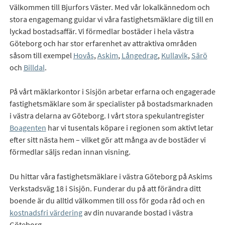
Välkommen till Bjurfors Väster. Med vår lokalkännedom och
stora engagemang guidar vi våra fastighetsmäklare dig till en
lyckad bostadsaffär. Vi förmedlar bostäder i hela västra
Göteborg och har stor erfarenhet av attraktiva områden
såsom till exempel
Hovås
,
Askim
,
Långedrag
,
Kullavik
,
Särö
och
Billdal
.
På vårt mäklarkontor i Sisjön arbetar erfarna och engagerade
fastighetsmäklare som är specialister på bostadsmarknaden
i västra delarna av Göteborg. I vårt stora spekulantregister
Boagenten
har vi tusentals köpare i regionen som aktivt letar
efter sitt nästa hem – vilket gör att många av de bostäder vi
förmedlar säljs redan innan visning.
Du hittar våra fastighetsmäklare i västra Göteborg på Askims
Verkstadsväg 18 i Sisjön. Funderar du på att förändra ditt
boende är du alltid välkommen till oss för goda råd och en
kostnadsfri värdering
av din nuvarande bostad i västra
Göteborg.