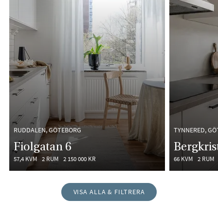
RUDDALEN, GÖTEBORG
TYNNERED, G
Fiolgatan 6
Bergkris
57,4 KVM
2 RUM
2 150 000 KR
66 KVM
2 RUM
VISA ALLA & FILTRERA