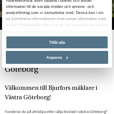
vidarebefordrar även sådana cookies och annan
information till de sociala medier och annons- och
analysföretag som vi samarbetar med. Dessa kan i sin
tur kombinera informationen med annan information som
TILL SALU
VI PÅ KONTORET
VÄRDERA
du har tillhandahållit eller som de har samlat in när du har
använt deras tjänster.
Start
Om oss
Våra kontor
Göteborg
Bjurfors Västra Göteborg
Tillåt alla
Hitta mäklare i Västra
Anpassa
Göteborg
Välkommen till Bjurfors mäklare i
Västra Göteborg!
Funderar du på att köpa eller sälja bostad i västra Göteborg?