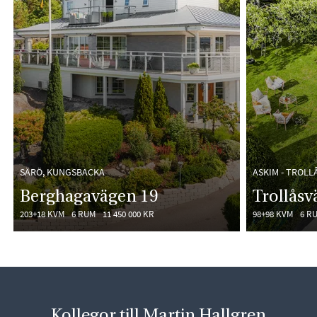
SÄRÖ, KUNGSBACKA
ASKIM - TROL
Berghagavägen 19
Trollåsv
203+18 KVM
6 RUM
11 450 000 KR
98+98 KVM
6 R
Kollegor till Martin Hallgren