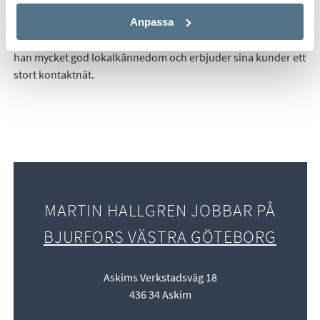
1996. Han har förmedlat både bostadsrätter och villor, och är
Anpassa
nu specialiserad på förmedling av fastigheter i västra
Göteborg, från Askim till Särö. Som boende i området har
han mycket god lokalkännedom och erbjuder sina kunder ett
stort kontaktnät.
MARTIN HALLGREN JOBBAR PÅ
BJURFORS VÄSTRA GÖTEBORG
Askims Verkstadsväg 18
436 34 Askim