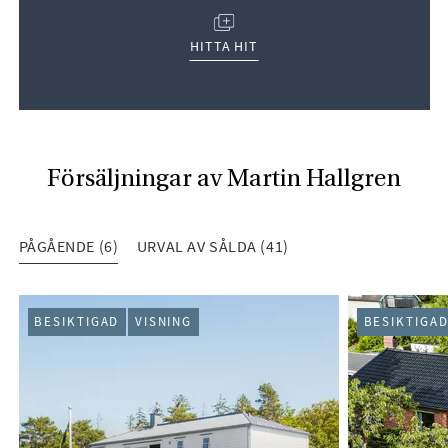
(ÖPPNAS I NYTT FÖNSTER)
HITTA HIT
Försäljningar av Martin Hallgren
PÅGÅENDE (6)
URVAL AV SÅLDA (41)
PÅGÅENDE (6)
BESIKTIGAD
VISNING
BESIKTIGA