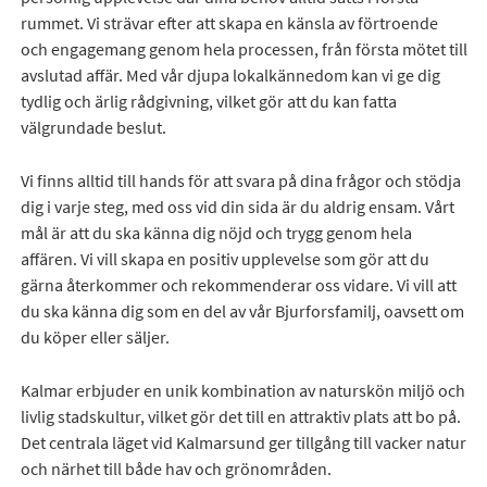
rummet. Vi strävar efter att skapa en känsla av förtroende
och engagemang genom hela processen, från första mötet till
avslutad affär. Med vår djupa lokalkännedom kan vi ge dig
tydlig och ärlig rådgivning, vilket gör att du kan fatta
välgrundade beslut.
Vi finns alltid till hands för att svara på dina frågor och stödja
dig i varje steg, med oss vid din sida är du aldrig ensam. Vårt
mål är att du ska känna dig nöjd och trygg genom hela
affären. Vi vill skapa en positiv upplevelse som gör att du
gärna återkommer och rekommenderar oss vidare. Vi vill att
du ska känna dig som en del av vår Bjurforsfamilj, oavsett om
du köper eller säljer.
Kalmar erbjuder en unik kombination av naturskön miljö och
livlig stadskultur, vilket gör det till en attraktiv plats att bo på.
Det centrala läget vid Kalmarsund ger tillgång till vacker natur
och närhet till både hav och grönområden.