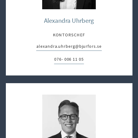
Alexandra Uhrberg
KONTORSCHEF
alexandra.uhrberg@bjurfors.se
E-post:
076- 006 11 05
Telefon: