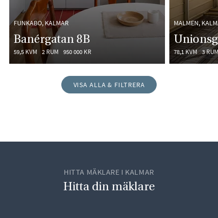
FUNKABO, KALMAR
MALMEN, KALM
Banérgatan 8B
Unionsg
59,5 KVM
2 RUM
950 000 KR
78,1 KVM
3 RU
VISA ALLA & FILTRERA
HITTA MÄKLARE I KALMAR
Hitta din mäklare