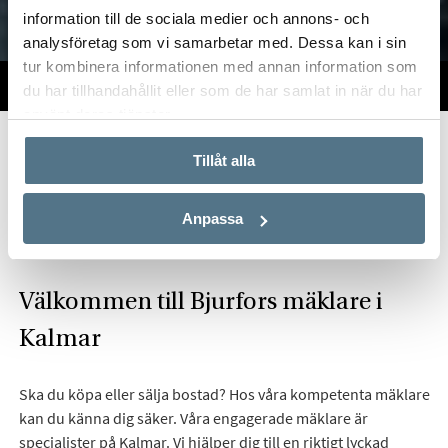
information till de sociala medier och annons- och
analysföretag som vi samarbetar med. Dessa kan i sin
tur kombinera informationen med annan information som
TILL SALU
VI PÅ KONTORET
VÄRDERA
du har tillhandahållit eller som de har samlat in när du har
använt deras tjänster.
Start
Om oss
Våra kontor
Bjurfors Kalmar
Tillåt alla
Hitta mäklare i Kalmar
Anpassa
Välkommen till Bjurfors mäklare i
Kalmar
Ska du köpa eller sälja bostad? Hos våra kompetenta mäklare
kan du känna dig säker. Våra engagerade mäklare är
specialister på Kalmar. Vi hjälper dig till en riktigt lyckad