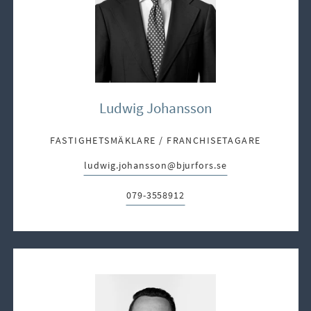
Ludwig Johansson
FASTIGHETSMÄKLARE / FRANCHISETAGARE
ludwig.johansson@bjurfors.se
E-post:
079-3558912
Telefon: