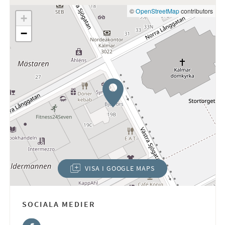
©
OpenStreetMap
contributors
+
−
VISA I GOOGLE MAPS
(ÖPPNAS I NYTT FÖNSTER)
SOCIALA MEDIER