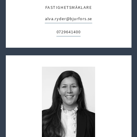
FASTIGHETSMÄKLARE
alva.ryder@bjurfors.se
E-post:
0729641400
Telefon: