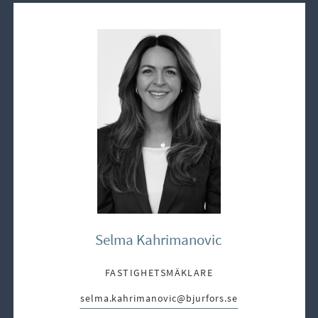
Selma Kahrimanovic
FASTIGHETSMÄKLARE
selma.kahrimanovic@bjurfors.se
E-post: