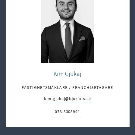
Kim Gjukaj
FASTIGHETSMÄKLARE / FRANCHISETAGARE
kim.gjukaj@bjurfors.se
E-post:
073-3303991
Telefon: