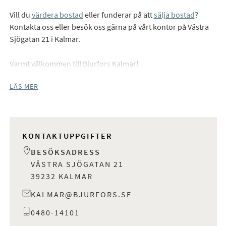
Vill du
värdera bostad
eller funderar på att
sälja bostad
?
Kontakta oss eller besök oss gärna på vårt kontor på Västra
Sjögatan 21 i Kalmar.
Varmt välkommen till Bjurfors Kalmar!
LÄS MER
KONTAKTUPPGIFTER
BESÖKSADRESS
VÄSTRA SJÖGATAN 21
39232 KALMAR
KALMAR@BJURFORS.SE
0480-14101