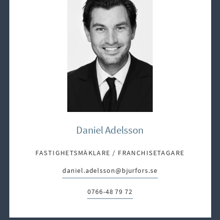
Daniel Adelsson
FASTIGHETSMÄKLARE / FRANCHISETAGARE
daniel.adelsson@bjurfors.se
E-post:
0766-48 79 72
Telefon: