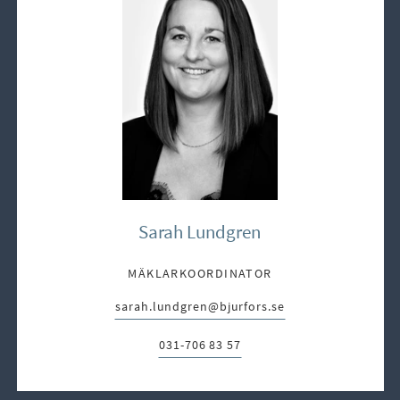
Sarah Lundgren
MÄKLARKOORDINATOR
sarah.lundgren@bjurfors.se
E-post:
031-706 83 57
Telefon: