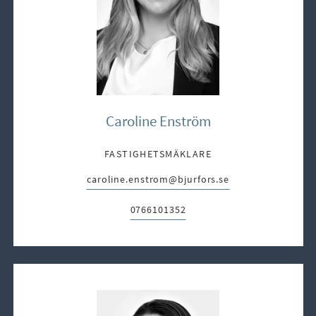
Caroline Enström
FASTIGHETSMÄKLARE
caroline.enstrom@bjurfors.se
E-post:
0766101352
Telefon: