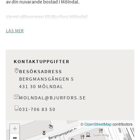
av din nuvarande bostad i Mölndal.
Varmt välkommen till Bjurfors Mölndal!
LÄS MER
KONTAKTUPPGIFTER
BESÖKSADRESS
BERGMANSGÅNGEN 5
431 30 MÖLNDAL
MOLNDAL@BJURFORS.SE
031-706 83 50
©
OpenStreetMap
contributors
+
−