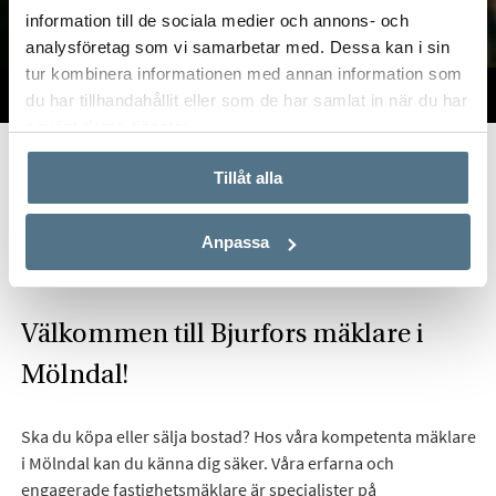
information till de sociala medier och annons- och
analysföretag som vi samarbetar med. Dessa kan i sin
tur kombinera informationen med annan information som
TILL SALU
VI PÅ KONTORET
VÄRDERA
du har tillhandahållit eller som de har samlat in när du har
använt deras tjänster.
Start
Om oss
Våra kontor
Göteborg
Bjurfors Mölndal
Tillåt alla
Hitta mäklare i Mölndal
Anpassa
Välkommen till Bjurfors mäklare i
Mölndal!
Ska du köpa eller sälja bostad? Hos våra kompetenta mäklare
i Mölndal kan du känna dig säker. Våra erfarna och
engagerade fastighetsmäklare är specialister på