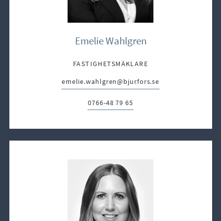
Emelie Wahlgren
FASTIGHETSMÄKLARE
emelie.wahlgren@bjurfors.se
E-post:
0766-48 79 65
Telefon: