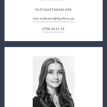
FASTIGHETSMÄKLARE
linn.eriksson@bjurfors.se
E-post:
0708-24 11 19
Telefon: