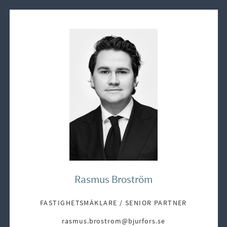
Rasmus Broström
FASTIGHETSMÄKLARE / SENIOR PARTNER
rasmus.brostrom@bjurfors.se
E-post: