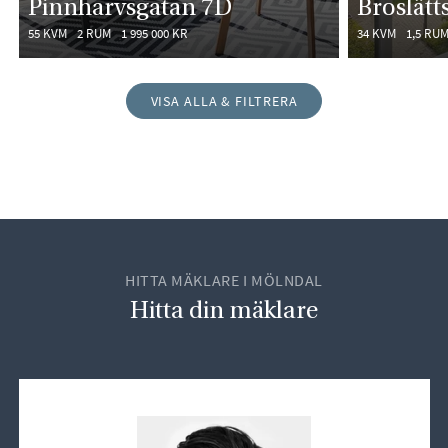
Pinnharvsgatan 7D
Broslätt
55 KVM
2 RUM
1 995 000 KR
34 KVM
1,5 RU
VISA ALLA & FILTRERA
HITTA MÄKLARE I MÖLNDAL
Hitta din mäklare