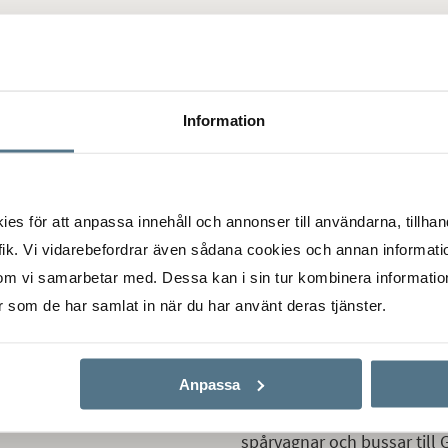
NÄRINGSLIV
 apotek, banker,
Kommunen har ett välutveckl
bud av förskolor och
företagsstruktur inom blan
Information
hygienprodukter, papper, ke
kommunens innovationskraf
stadsdel och ett ledande i
toria. Här kan du hitta
hälsoinnovation, beläget i 
gör bygdens historia
s för att anpassa innehåll och annonser till användarna, tillhand
väletablerade företag med s
1000 år sedan då man
ik. Vi vidarebefordrar även sådana cookies och annan informatio
Maria.
ustribyggnader med
om vi samarbetar med. Dessa kan i sin tur kombinera informati
nnebo Slott och Trädgårdar
er som de har samlat in när du har använt deras tjänster.
KOMMUNIKATIONER
n och ligger i grönskan
Mölndal har ett strategiskt l
kommunikationslederna E6, 
Anpassa
banan. Busstrafiken i Mölnd
spårvagnar och bussar till 