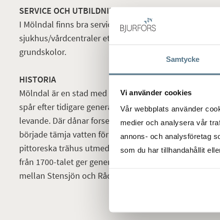
SERVICE OCH UTBILDNING
I Mölndal finns bra service i form av butiker, bibliotek,
sjukhus/vårdcentraler etc. Här finner man ett stort ut
grundskolor.
Samtycke
HISTORIA
Mölndal är en stad med underbar natur och mycket his
Vi använder cookies
spår efter tidigare generationer. Muséerna i Kvarnbyn 
Vår webbplats använder cookie
levande. Där dånar forsen lika självklar idag som för 
medier och analysera vår traf
började tämja vatten för att mala säd. Nu trängs ind
annons- och analysföretag s
pittoreska trähus utmed de branta klippkanterna. Gu
som du har tillhandahållit ell
från 1700-talet ger generösa upplevelser för alla sinne
mellan Stensjön och Rådasjön.