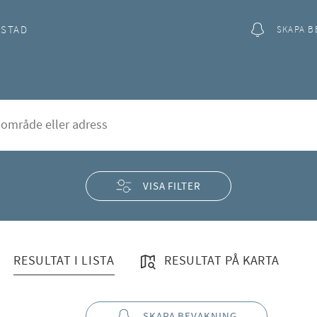
OSTAD
SKAPA B
dermalm
rd
dermalm (Område)"
VISA FILTER
RESULTAT I LISTA
RESULTAT PÅ KARTA
SKAPA BEVAKNING