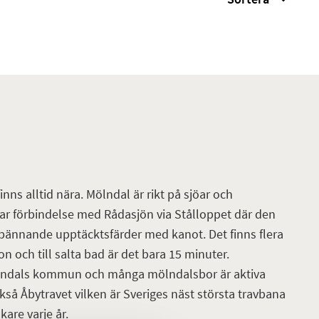
inns alltid nära. Mölndal är rikt på sjöar och
har förbindelse med Rådasjön via Stålloppet där den
 spännande upptäcktsfärder med kanot. Det finns flera
n och till salta bad är det bara 15 minuter.
Mölndals kommun och många mölndalsbor är aktiva
ckså Åbytravet vilken är Sveriges näst största travbana
are varje år.