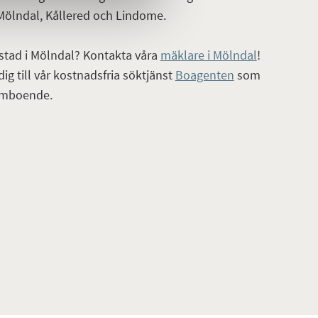
Mölndal, Kållered och Lindome.
stad
i Mölndal? Kontakta våra
mäklare i Mölndal
!
ig till vår kostnadsfria söktjänst
Boagenten
som
römboende.