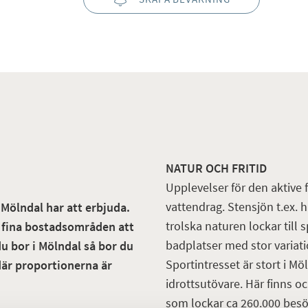
NATUR OCH FRITID
Upplevelser för den aktive f
vattendrag. Stensjön t.ex. 
 Mölndal har att erbjuda.
trolska naturen lockar till
ra fina bostadsområden att
badplatser med stor variatio
du bor i Mölndal så bor du
Sportintresset är stort i 
där proportionerna är
idrottsutövare. Här finns o
som lockar ca 260.000 besök