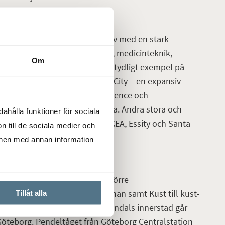
at och diversifierat näringsliv med en stark
d annat elektronik, läkemedel, medicinteknik,
Om
mi, livsmedel och handel. Ett tydligt exempel på
t är GoCo Health Innovation City – en expansiv
nnovationskluster inom Life Science och
nära anslutning till AstraZeneca. Andra stora och
ahålla funktioner för sociala
tark förankring i Mölndal är IKEA, Essity och Santa
n till de sociala medier och
onen med annan information
äge i nära anslutning till de större
E20/Söderleden, västkustbanan samt Kust till kust-
Tillåt alla
al är väl utbyggd och från Mölndals innerstad går
Göteborg. Pendeltåget från Göteborg Centralstation