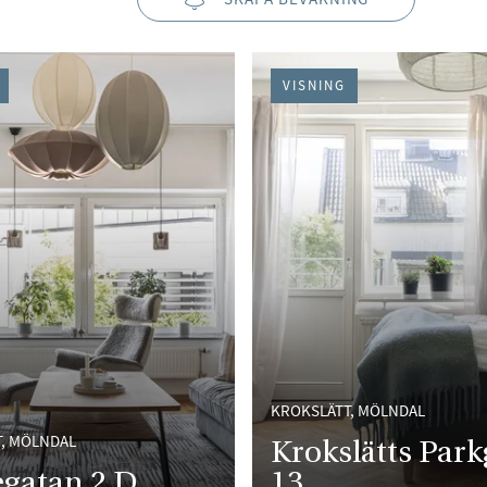
VISNING
KROKSLÄTT, MÖLNDAL
, MÖLNDAL
Krokslätts Park
gatan 2 D
13