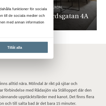
KROKSLÄTT, MÖLNDAL
gata
ahålla funktioner för sociala
Hökegårdsgatan 4A
n till de sociala medier och
onen med annan information
53,5 KVM
2 RUM
Tillåt alla
inns alltid nära. Mölndal är rikt på sjöar och
har förbindelse med Rådasjön via Stålloppet där den
 spännande upptäcktsfärder med kanot. Det finns flera
n och till salta bad är det bara 15 minuter.