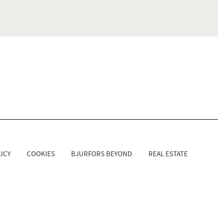
ICY
COOKIES
BJURFORS BEYOND
REAL ESTATE