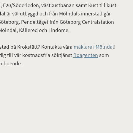
E20/Söderleden, västkustbanan samt Kust till kust-
al är väl utbyggd och från Mölndals innerstad går
Göteborg. Pendeltåget från Göteborg Centralstation
Mölndal, Kållered och Lindome.
stad
på Krokslätt? Kontakta våra
mäklare i Mölndal
!
ig till vår kostnadsfria söktjänst
Boagenten
som
römboende.