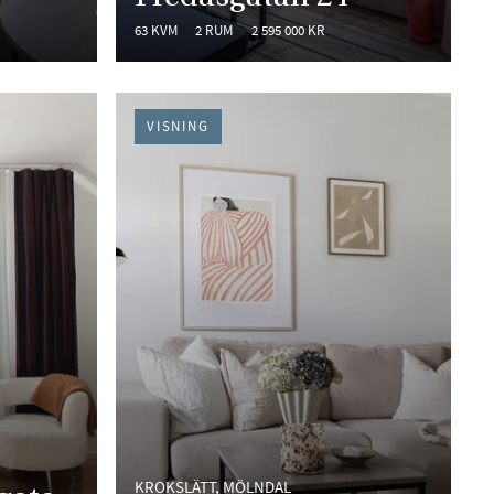
63 KVM
2 RUM
2 595 000 KR
VISNING
KROKSLÄTT, MÖLNDAL