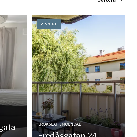
VISNING
KROKSLÄTT, MÖLNDAL
gata
Fredåsgatan 24