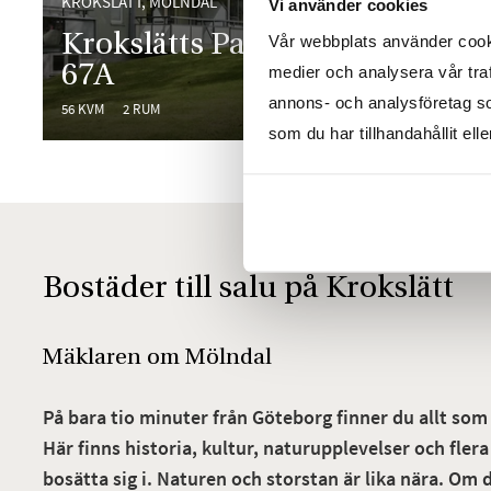
KROKSLÄTT, MÖLNDAL
KROKSLÄTT
Vi använder cookies
Krokslätts Parkgata
Land
Vår webbplats använder cookie
67A
n 33
medier och analysera vår traf
annons- och analysföretag s
56 KVM
2 RUM
+22,2 KVM
som du har tillhandahållit ell
Bostäder till salu på Krokslätt
Mäklaren om Mölndal
På bara tio minuter från Göteborg finner du allt som
Här finns historia, kultur, naturupplevelser och fle
bosätta sig i. Naturen och storstan är lika nära. Om 