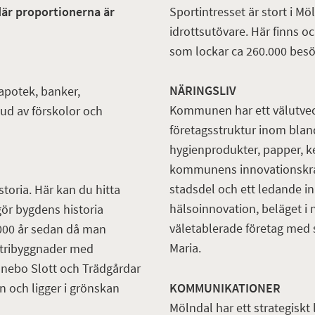
Sportintresset är stort i 
där proportionerna är
idrottsutövare. Här finns o
som lockar ca 260.000 besök
NÄRINGSLIV
 apotek, banker,
Kommunen har ett välutveckl
bud av förskolor och
företagsstruktur inom blan
hygienprodukter, papper, ke
kommunens innovationskraf
stadsdel och ett ledande i
toria. Här kan du hitta
hälsoinnovation, beläget i 
gör bygdens historia
väletablerade företag med s
1000 år sedan då man
Maria.
ustribyggnader med
nnebo Slott och Trädgårdar
KOMMUNIKATIONER
n och ligger i grönskan
Mölndal har ett strategiskt l