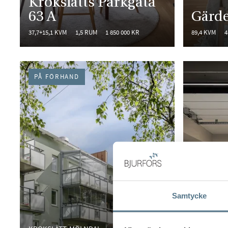
Krokslätts Parkgata
63 A
Gärde
37,7+15,1 KVM
1,5 RUM
1 850 000 KR
89,4 KVM
4
PÅ FÖRHAND
Samtycke