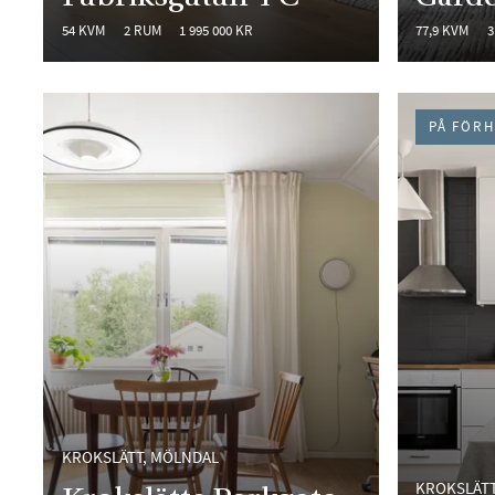
54 KVM
2 RUM
1 995 000 KR
77,9 KVM
3
PÅ FÖR
KROKSLÄTT, MÖLNDAL
KROKSLÄTT