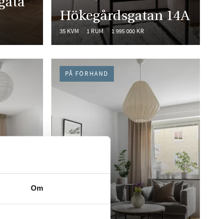
gata
Hökegårdsgatan 14A
35 KVM
1 RUM
1 995 000 KR
PÅ FÖRHAND
Om