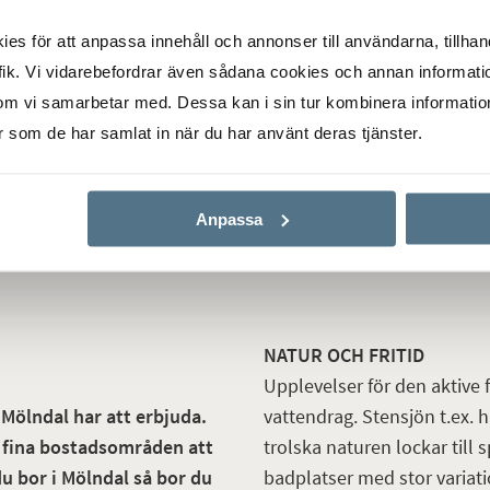
, MÖLNDAL
KROKSLÄTT, MÖLNDAL
shövdingegata
Krokslätts Park
s för att anpassa innehåll och annonser till användarna, tillhand
13
ik. Vi vidarebefordrar även sådana cookies och annan informatio
om vi samarbetar med. Dessa kan i sin tur kombinera informati
1 RUM
899 000 KR
52 KVM
2 RUM
2 595 000 KR
er som de har samlat in när du har använt deras tjänster.
Anpassa
NATUR OCH FRITID
Upplevelser för den aktive f
vattendrag. Stensjön t.ex. 
 Mölndal har att erbjuda.
trolska naturen lockar till
ra fina bostadsområden att
badplatser med stor variatio
du bor i Mölndal så bor du