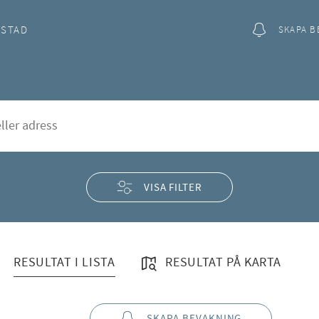
OSTAD
SKAPA B
slätt
rd
VISA FILTER
RESULTAT I LISTA
RESULTAT PÅ KARTA
SKAPA BEVAKNING