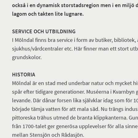
också i en dynamisk storstadsregion men i en miljö 
lagom och takten lite lugnare.
SERVICE OCH UTBILDNING
I Mölndal finns bra service i form av butiker, bibliotek,
sjukhus/vårdcentraler etc. Här finner man ett stort ut
grundskolor.
HISTORIA
Mölndal är en stad med underbar natur och mycket his
spår efter tidigare generationer. Muséerna i Kvarnbyn 
levande. Där dånar forsen lika självklar idag som för 
började tämja vatten för att mala säd. Nu trängs ind
pittoreska trähus utmed de branta klippkanterna. Gu
från 1700-talet ger generösa upplevelser för alla sinne
mellan Stensjön och Rådasjön.