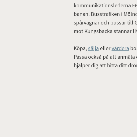
kommunikationslederna E6, 
banan. Busstrafiken i Mölnd
spårvagnar och bussar till 
mot Kungsbacka stannar i 
Köpa,
sälja
eller
värdera
bo
Passa också på att anmäla d
hjälper dig att hitta ditt d