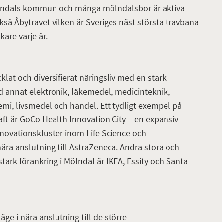
Mölndals kommun och många mölndalsbor är aktiva
ckså Åbytravet vilken är Sveriges näst största travbana
are varje år.
at och diversifierat näringsliv med en stark
d annat elektronik, läkemedel, medicinteknik,
mi, livsmedel och handel. Ett tydligt exempel på
t är GoCo Health Innovation City – en expansiv
nnovationskluster inom Life Science och
nära anslutning till AstraZeneca. Andra stora och
tark förankring i Mölndal är IKEA, Essity och Santa
äge i nära anslutning till de större