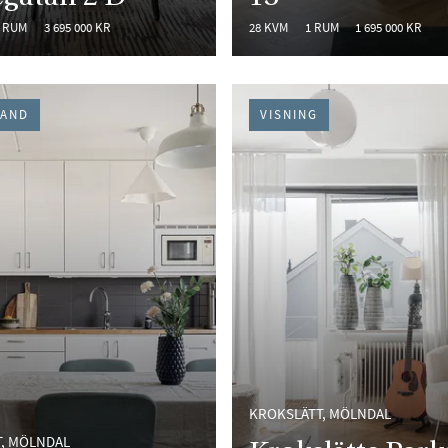
 RUM
3 695 000 KR
28 KVM
1 RUM
1 695 000 KR
HAND
VISNING
KROKSLÄTT, MÖLNDAL
, MÖLNDAL