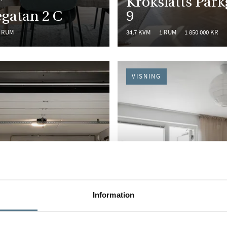
Krokslätts Park
gatan 2 C
9
 RUM
34,7 KVM
1 RUM
1 850 000 KR
VISNING
Information