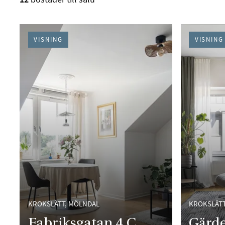
VISNING
VISNING
KROKSLÄTT, MÖLNDAL
KROKSLÄTT
Fabriksgatan 4 C
Gärde