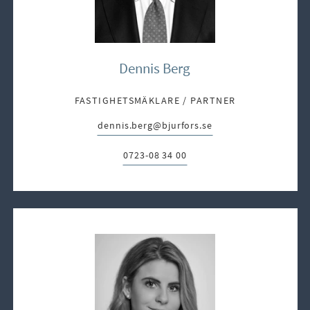
Dennis Berg
FASTIGHETSMÄKLARE / PARTNER
dennis.berg@bjurfors.se
E-post:
0723-08 34 00
Telefon: