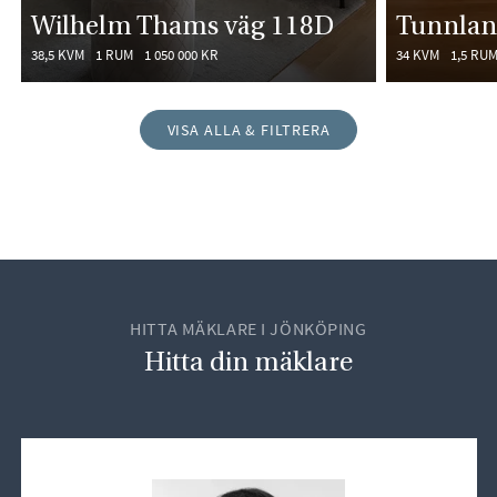
Wilhelm Thams väg 118D
Tunnlan
38,5 KVM
1 RUM
1 050 000 KR
34 KVM
1,5 RU
VISA ALLA & FILTRERA
HITTA MÄKLARE I JÖNKÖPING
Hitta din mäklare