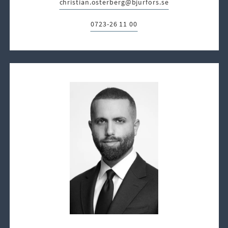
christian.osterberg@bjurfors.se
E-post:
0723-26 11 00
Telefon: