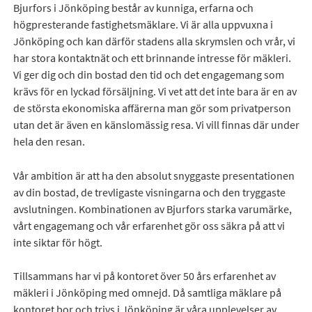
Bjurfors i Jönköping består av kunniga, erfarna och
högpresterande fastighetsmäklare. Vi är alla uppvuxna i
Jönköping och kan därför stadens alla skrymslen och vrår, vi
har stora kontaktnät och ett brinnande intresse för mäkleri.
Vi ger dig och din bostad den tid och det engagemang som
krävs för en lyckad försäljning. Vi vet att det inte bara är en av
de största ekonomiska affärerna man gör som privatperson
utan det är även en känslomässig resa. Vi vill finnas där under
hela den resan.
Vår ambition är att ha den absolut snyggaste presentationen
av din bostad, de trevligaste visningarna och den tryggaste
avslutningen. Kombinationen av Bjurfors starka varumärke,
vårt engagemang och vår erfarenhet gör oss säkra på att vi
inte siktar för högt.
Tillsammans har vi på kontoret över 50 års erfarenhet av
mäkleri i Jönköping med omnejd. Då samtliga mäklare på
kontoret bor och trivs i Jönköping är våra upplevelser av