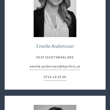
Emelie Andersson
FASTIGHETSMÄKLARE
emelie.andersson@bjurfors.se
E-post:
0723-14 20 00
Telefon: