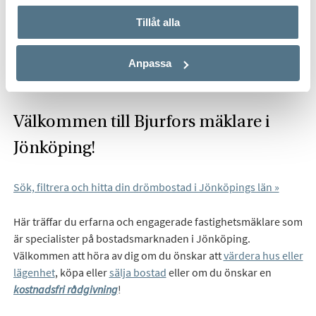
Start
Om oss
Våra kontor
Bjurfors Jönköping
Tillåt alla
Hitta mäklare i Jönköping
Anpassa
Välkommen till Bjurfors mäklare i
Jönköping!
Sök, filtrera och hitta din drömbostad i Jönköpings län »
Här träffar du erfarna och engagerade fastighetsmäklare som
är specialister på bostadsmarknaden i Jönköping.
Välkommen att höra av dig om du önskar att
värdera hus eller
lägenhet
, köpa eller
sälja bostad
eller om du önskar en
kostnadsfri rådgivning
!