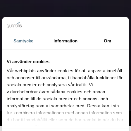
Samtycke
Information
Om
Vi använder cookies
Vår webbplats använder cookies för att anpassa innehåll
och annonser till användarna, tillhandahålla funktioner för
sociala medier och analysera vår trafik. Vi
vidarebefordrar även sådana cookies och annan
information till de sociala medier och annons- och
analysföretag som vi samarbetar med. Dessa kan i sin
tur kombinera informationen med annan information som
TILL SALU
VI PÅ KONTORET
VÄRDERA
du har tillhandahållit eller som de har samlat in när du har
använt deras tjänster.