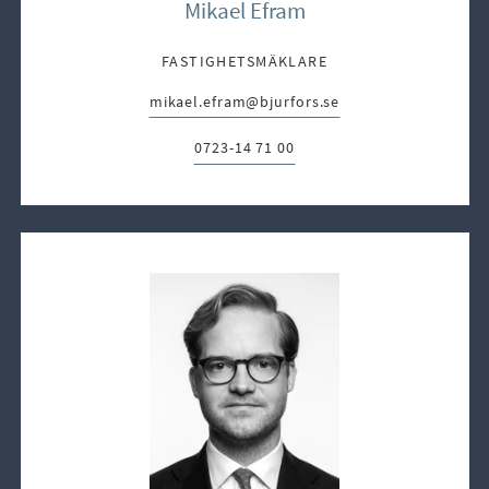
Mikael Efram
FASTIGHETSMÄKLARE
mikael.efram@bjurfors.se
E-post:
0723-14 71 00
Telefon: