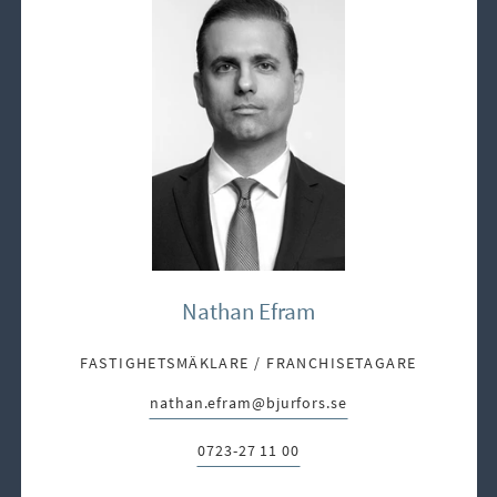
Nathan Efram
FASTIGHETSMÄKLARE / FRANCHISETAGARE
nathan.efram@bjurfors.se
E-post:
0723-27 11 00
Telefon: