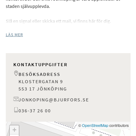
staden självupplevda.
Slå en signal eller skicka ett mail, vi finns här för dig.
LÄS MER
KONTAKTUPPGIFTER
BESÖKSADRESS
KLOSTERGATAN 9
553 17 JÖNKÖPING
JONKOPING@BJURFORS.SE
036-37 26 00
©
OpenStreetMap
contributors
+