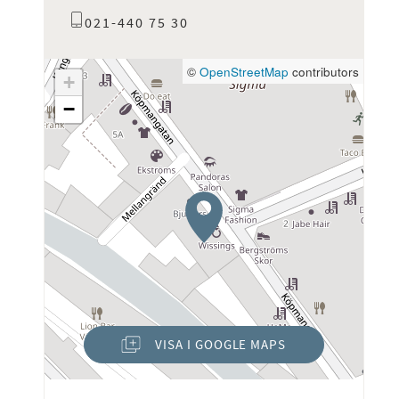
021-440 75 30
©
OpenStreetMap
contributors
+
−
VISA I GOOGLE MAPS
(ÖPPNAS I NYTT FÖNSTER)