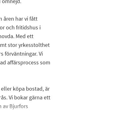
d omnejd.
 åren har vi fått
or och fritidshus i
ovda. Med ett
t stor yrkesstolthet
s förväntningar. Vi
inad affärsprocess som
eller köpa bostad, är
ås. Vi bokar gärna ett
n av Bjurfors