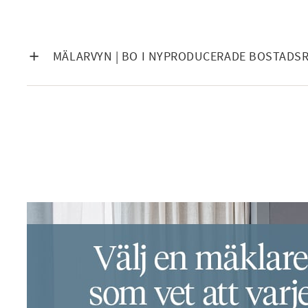
V
MÄLARVYN | BO I NYPRODUCERADE BOSTADS
Facebook
I
Instagram
S
A
I
N
N
E
H
Å
L
L