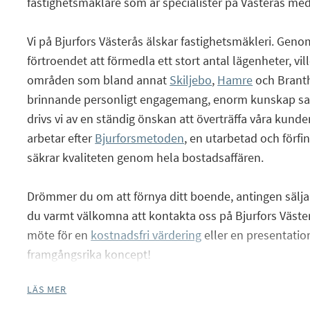
fastighetsmäklare som är specialister på Västerås me
Vi på Bjurfors Västerås älskar fastighetsmäkleri. Genom
förtroendet att förmedla ett stort antal lägenheter, vill
områden som bland annat
Skiljebo
,
Hamre
och Branth
brinnande personligt engagemang, enorm kunskap sam
drivs vi av en ständig önskan att överträffa våra kunder
arbetar efter
Bjurforsmetoden
, en utarbetad och förf
säkrar kvaliteten genom hela bostadsaffären.
Drömmer du om att förnya ditt boende, antingen sälja 
du varmt välkomna att kontakta oss på Bjurfors Väster
möte för en
kostnadsfri värdering
eller en presentatio
framgångsrika koncept!
LÄS MER