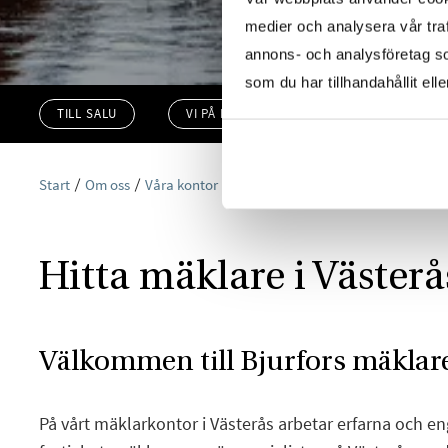
medier och analysera vår traf
annons- och analysföretag s
som du har tillhandahållit ell
TILL SALU
VI PÅ KONTORET
VÄRDERA
Start
Om oss
Våra kontor
Bjurfors Västerås
Hitta mäklare i Västerå
Välkommen till Bjurfors mäklare
På vårt mäklarkontor i Västerås arbetar erfarna och e