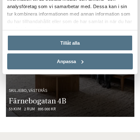
analysföretag som vi samarbetar med. Dessa kan i sin
tur kombinera informationen med annan information som
du har tillhandahållit eller som de har samlat in när du har
använt deras tjänster.
Tillåt alla
Anpassa
SKILJEBO, VÄSTERÅS
Färnebogatan 4B
53 KVM
2 RUM
895 000 KR