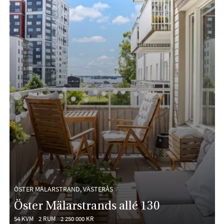
ÖSTER MÄLARSTRAND, VÄSTERÅS
Öster Mälarstrands allé 130
54 KVM
2 RUM
2 250 000 KR