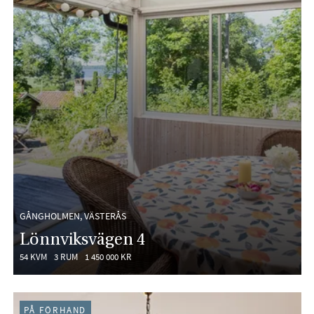
GÅNGHOLMEN, VÄSTERÅS
Lönnviksvägen 4
54 KVM
3 RUM
1 450 000 KR
PÅ FÖRHAND