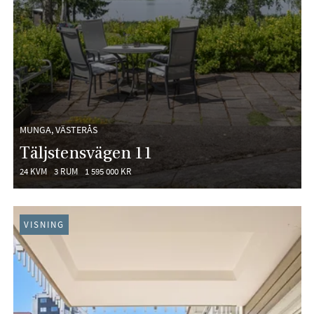
MUNGA, VÄSTERÅS
Täljstensvägen 11
24 KVM
3 RUM
1 595 000 KR
VISNING