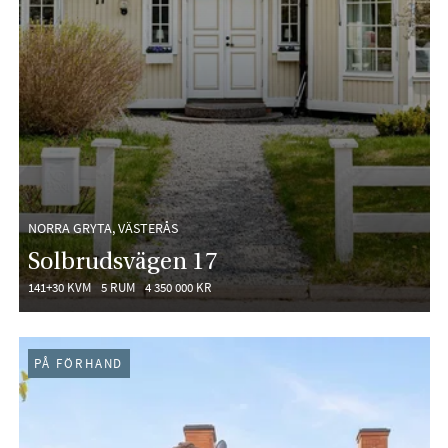
NORRA GRYTA, VÄSTERÅS
Solbrudsvägen 17
141+30 KVM
5 RUM
4 350 000 KR
PÅ FÖRHAND