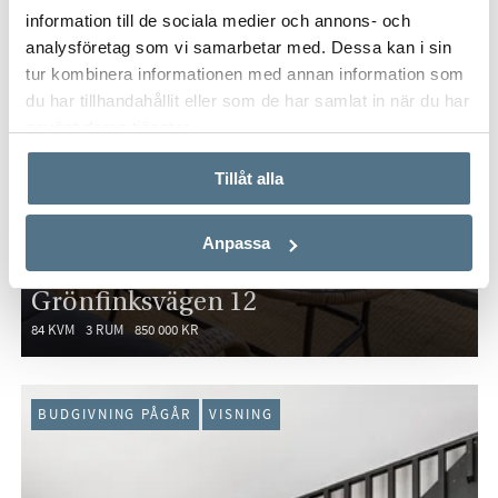
information till de sociala medier och annons- och
analysföretag som vi samarbetar med. Dessa kan i sin
tur kombinera informationen med annan information som
du har tillhandahållit eller som de har samlat in när du har
använt deras tjänster.
Tillåt alla
Anpassa
RÅBY, VÄSTERÅS
Grönfinksvägen 12
84 KVM
3 RUM
850 000 KR
BUDGIVNING PÅGÅR
VISNING