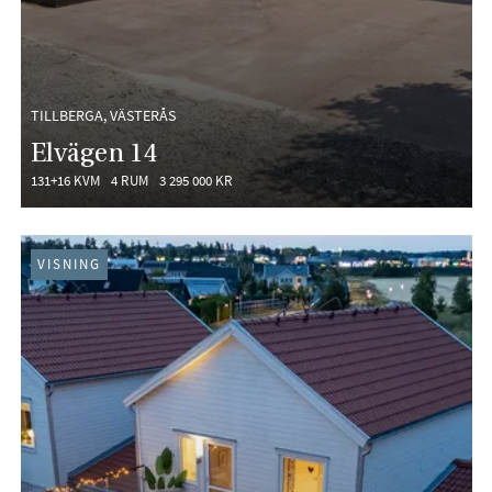
TILLBERGA, VÄSTERÅS
Elvägen 14
131+16 KVM
4 RUM
3 295 000 KR
VISNING