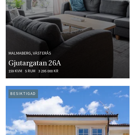
MALMABERG, VÄSTERÅS
Gjutargatan 26A
159 KVM
5 RUM
3 295 000 KR
BESIKTIGAD