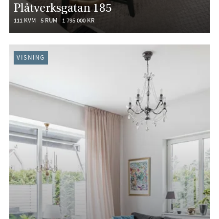
Plåtverksgatan 185
111 KVM
5 RUM
1 795 000 KR
VISNING