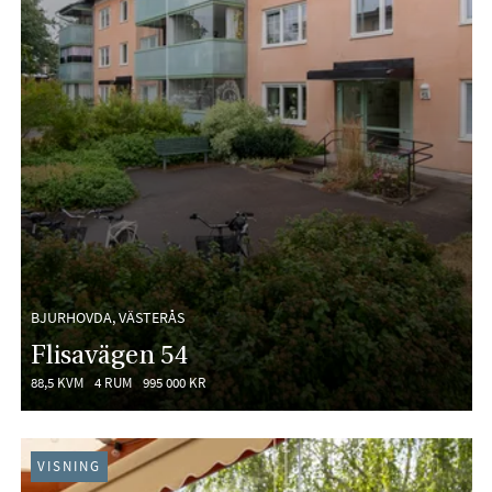
BJURHOVDA, VÄSTERÅS
Flisavägen 54
88,5 KVM
4 RUM
995 000 KR
VISNING