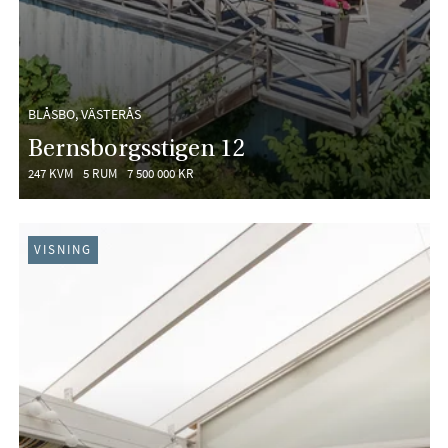
BLÅSBO, VÄSTERÅS
Bernsborgsstigen 12
247 KVM
5 RUM
7 500 000 KR
VISNING