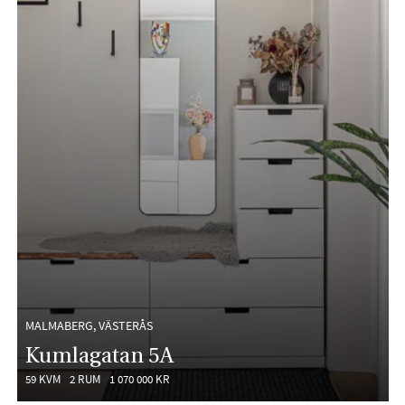
MALMABERG, VÄSTERÅS
Kumlagatan 5A
59 KVM
2 RUM
1 070 000 KR