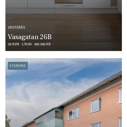
VÄSTERÅS
Vasagatan 26B
33 KVM
1 RUM
995 000 KR
VISNING