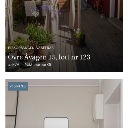
BISKOPSÄNGEN, VÄSTERÅS
Övre Åvägen 15, lott nr 123
30 KVM
1 RUM
800 000 KR
VISNING