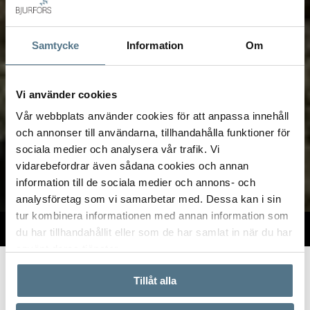
Samtycke
Information
Om
Vi använder cookies
Vår webbplats använder cookies för att anpassa innehåll
och annonser till användarna, tillhandahålla funktioner för
sociala medier och analysera vår trafik. Vi
vidarebefordrar även sådana cookies och annan
information till de sociala medier och annons- och
analysföretag som vi samarbetar med. Dessa kan i sin
tur kombinera informationen med annan information som
TILL SALU
VI PÅ KONTORET
VÄRDERA
du har tillhandahållit eller som de har samlat in när du har
använt deras tjänster.
Start
Om oss
Våra kontor
Bjurfors Östersund
Tillåt alla