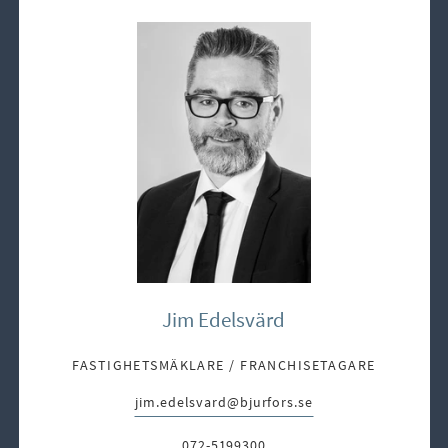
Jim Edelsvärd
FASTIGHETSMÄKLARE / FRANCHISETAGARE
jim.edelsvard@bjurfors.se
E-post:
072-5199300
Telefon: