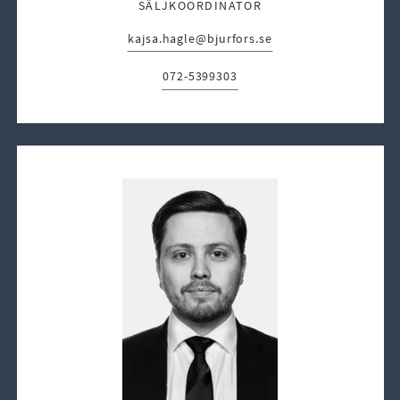
SÄLJKOORDINATOR
kajsa.hagle@bjurfors.se
E-post:
072-5399303
Telefon: