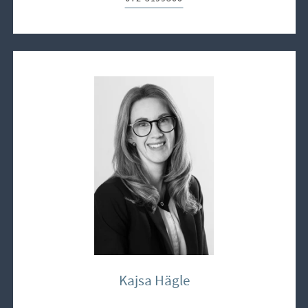
Kajsa Hägle