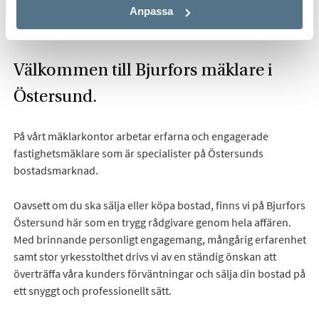
Hitta mäklare i Östersund
Anpassa
Välkommen till Bjurfors mäklare i
Östersund.
På vårt mäklarkontor arbetar erfarna och engagerade
fastighetsmäklare som är specialister på Östersunds
bostadsmarknad.
Oavsett om du ska sälja eller köpa bostad, finns vi på Bjurfors
Östersund här som en trygg rådgivare genom hela affären.
Med brinnande personligt engagemang, mångårig erfarenhet
samt stor yrkesstolthet drivs vi av en ständig önskan att
överträffa våra kunders förväntningar och sälja din bostad på
ett snyggt och professionellt sätt.