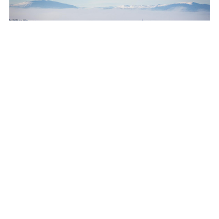
Östersunds kommun är en expansiv kommun och det är
många spännande byggprojekt på gång just nu. Flera nya
stadsdelar håller på att växa fram, bland annat på Stadsdel
Norr, Storsjö Strand och Mosebacken på Frösön.
Östersunds stadskärna präglas av ett rutnätsformat gatunät
och mysiga gränder. Bebyggelsen i centrum består
huvudsakligen av flerfamiljshus och lägenheter men det
finns även ett fåtal äldre villor och parhus.