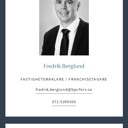
Fredrik Berglund
FASTIGHETSMÄKLARE / FRANCHISETAGARE
fredrik.berglund@bjurfors.se
E-post:
072-5299300
Telefon: