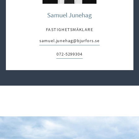
Samuel Junehag
FASTIGHETSMÄKLARE
samuel.junehag@bjurfors.se
E-post:
072-5299304
Telefon: