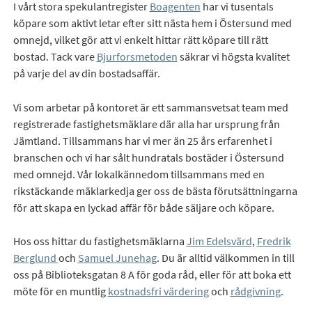
I vårt stora spekulantregister
Boagenten
har vi tusentals
köpare som aktivt letar efter sitt nästa hem i Östersund med
omnejd, vilket gör att vi enkelt hittar rätt köpare till rätt
bostad. Tack vare
Bjurforsmetoden
säkrar vi högsta kvalitet
på varje del av din bostadsaffär.
Vi som arbetar på kontoret är ett sammansvetsat team med
registrerade fastighetsmäklare där alla har ursprung från
Jämtland. Tillsammans har vi mer än 25 års erfarenhet i
branschen och vi har sålt hundratals bostäder i Östersund
med omnejd. Vår lokalkännedom tillsammans med en
rikstäckande mäklarkedja ger oss de bästa förutsättningarna
för att skapa en lyckad affär för både säljare och köpare.
Hos oss hittar du fastighetsmäklarna
Jim Edelsvärd
,
Fredrik
Berglund
och
Samuel Junehag
. Du är alltid välkommen in till
oss på Biblioteksgatan 8 A för goda råd, eller för att boka ett
möte för en muntlig
kostnadsfri värdering
och
rådgivning
.