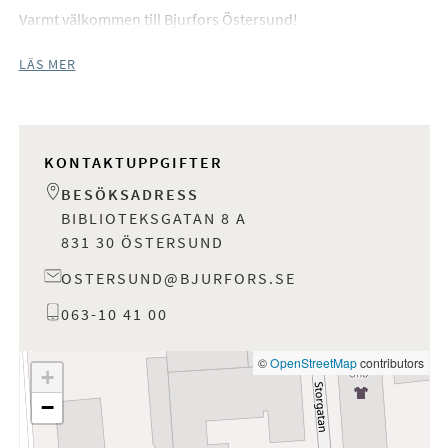
Varmt välkommen till Bjurfors Östersund!
LÄS MER
KONTAKTUPPGIFTER
BESÖKSADRESS
BIBLIOTEKSGATAN 8 A
831 30 ÖSTERSUND
OSTERSUND@BJURFORS.SE
063-10 41 00
©
OpenStreetMap
contributors
+
−