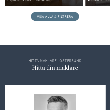
VISA ALLA & FILTRERA
HITTA MÄKLARE I ÖSTERSUND
Hitta din mäklare