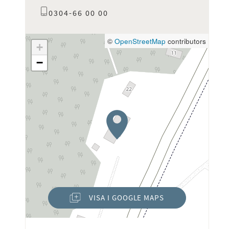
0304-66 00 00
©
OpenStreetMap
contributors
+
−
VISA I GOOGLE MAPS
(ÖPPNAS I NYTT FÖNSTER)