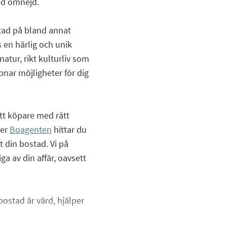
ed omnejd.
stad på bland annat
 en härlig och unik
atur, rikt kulturliv som
nar möjligheter för dig
tt köpare med rätt
ter
Boagenten
hittar du
 din bostad. Vi på
iga av din affär, oavsett
 bostad är värd, hjälper