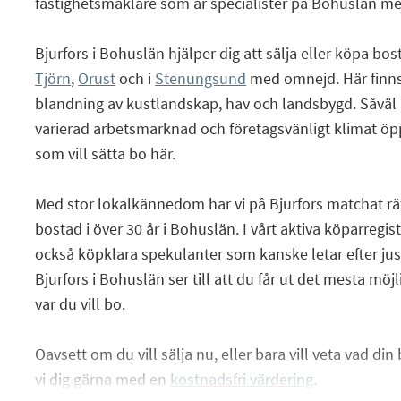
fastighetsmäklare som är specialister på Bohuslän m
Bjurfors i Bohuslän hjälper dig att sälja eller köpa bo
Tjörn
,
Orust
och i
Stenungsund
med omnejd. Här finns
blandning av kustlandskap, hav och landsbygd. Såväl n
varierad arbetsmarknad och företagsvänligt klimat öpp
som vill sätta bo här.
Med stor lokalkännedom har vi på Bjurfors matchat rä
bostad i över 30 år i Bohuslän. I vårt aktiva köparregis
också köpklara spekulanter som kanske letar efter just
Bjurfors i Bohuslän ser till att du får ut det mesta möjl
var du vill bo.
Oavsett om du vill sälja nu, eller bara vill veta vad din
vi dig gärna med en
kostnadsfri värdering
.