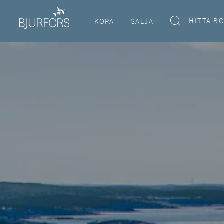
HITTA B
KÖPA
SÄLJA