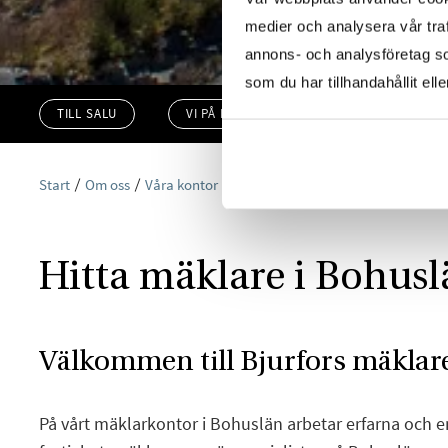
medier och analysera vår traf
annons- och analysföretag s
som du har tillhandahållit ell
TILL SALU
VI PÅ KONTORET
VÄRDERA
Start
Om oss
Våra kontor
Bjurfors Bohuslän
Hitta mäklare i Bohus
Välkommen till Bjurfors mäklare
På vårt mäklarkontor i Bohuslän arbetar erfarna och 