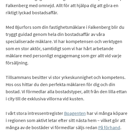
Falkenberg med omnejd. Allt för att hjälpa dig att göra en
riktigt lyckad bostadsaffär.
Med Bjurfors som din fastighetsmäklare i Falkenberg blir du
tryggt guidad genom hela din bostadsaffär av våra
specialiserade mäklare. Vi har kompetensen och verktygen
som en stor aktör, samtidigt som vi har hårt arbetande
mäklare med personligt engagemang som ger allt vid varje
försäljning.
Tillsammans besitter vi stor yrkeskunnighet och kompetens.
Hos oss hittar du den perfekta mäklaren för dig och din
bostad. Vi förmedlar alla bostadstyper, allt från den lilla ettan
i city till de exklusiva villorna vid kusten.
I vårt stora intressentregister
Boagenten
har vi många köpare
i regionen som aktivt letar efter sitt nästa hem – vilket gör att
många av de bostäder vi förmedlar säljs redan
På förhand
.