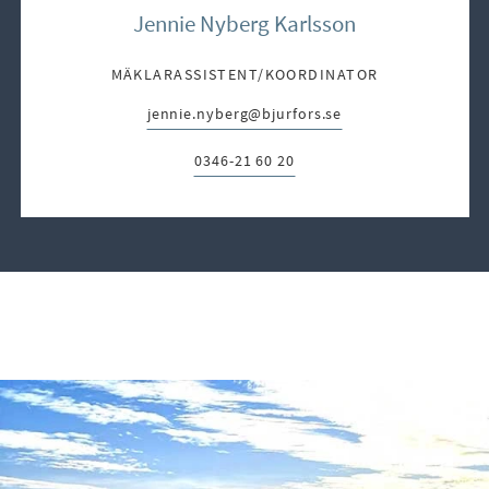
Jennie Nyberg Karlsson
MÄKLARASSISTENT/KOORDINATOR
jennie.nyberg@bjurfors.se
E-post:
0346-21 60 20
Telefon: