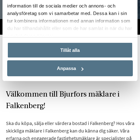
information till de sociala medier och annons- och
analysföretag som vi samarbetar med. Dessa kan i sin
tur kombinera informationen med annan information som
TILL SALU
VI PÅ KONTORET
VÄRDERA
du har tillhandahållit eller som de har samlat in när du har
använt deras tjänster.
Start
Om oss
Våra kontor
Bjurfors Falkenberg
Tillåt alla
Hitta mäklare i Falkenberg
Anpassa
Välkommen till Bjurfors mäklare i
Falkenberg!
Ska du köpa, sälja eller värdera bostad i Falkenberg? Hos våra
skickliga mäklare i Falkenberg kan du känna dig säker. Våra
erfarna och engagerade fastighetsmäklare är specialister på