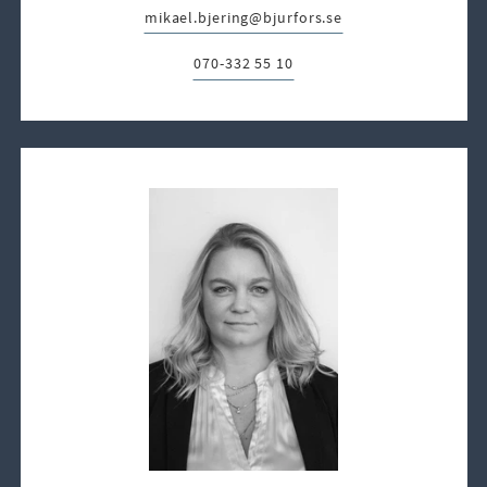
mikael.bjering@bjurfors.se
E-post:
070-332 55 10
Telefon: