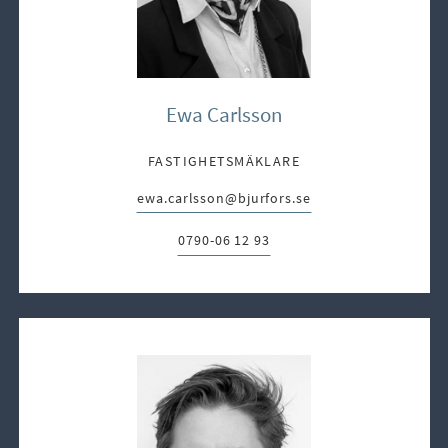
Ewa Carlsson
FASTIGHETSMÄKLARE
ewa.carlsson@bjurfors.se
E-post:
0790-06 12 93
Telefon: