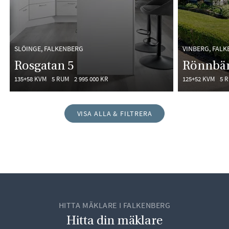
SLÖINGE, FALKENBERG
VINBERG, FAL
Rosgatan 5
Rönnbär
135+58 KVM
5 RUM
2 995 000 KR
125+52 KVM
5 
VISA ALLA & FILTRERA
HITTA MÄKLARE I FALKENBERG
Hitta din mäklare