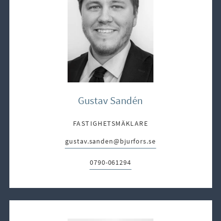
Gustav Sandén
FASTIGHETSMÄKLARE
gustav.sanden@bjurfors.se
E-post:
0790-061294
Telefon: