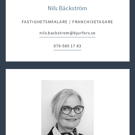
Nils Bäckström
FASTIGHETSMÄKLARE / FRANCHISETAGARE
nils.backstrom@bjurfors.se
E-post:
070-585 17 83
Telefon: