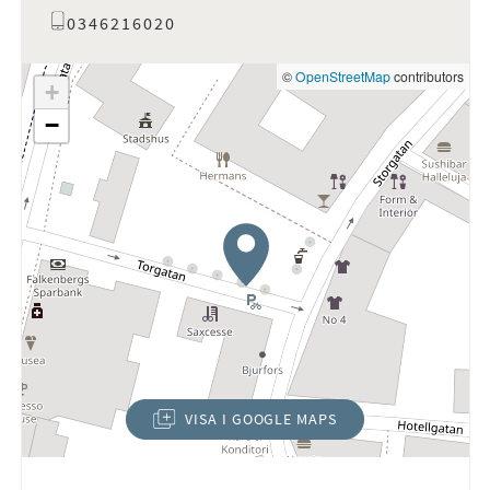
0346216020
©
OpenStreetMap
contributors
+
−
VISA I GOOGLE MAPS
(ÖPPNAS I NYTT FÖNSTER)