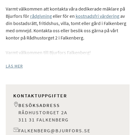
Varmt välkommen att kontakta våra dedikerade mäklare på
Bjurfors för
rådgivning
eller för en
kostnadsfri värdering
av
din bostadsrätt, fritidshus, villa, tomt eller gård i Falkenberg
med omnejd. Kontakta oss eller besök oss gärna på vårt
kontor på Rådhustorget 2 i Falkenberg.
Varmt välkommen till Bjurfors Falkenberg!
LÄS MER
KONTAKTUPPGIFTER
BESÖKSADRESS
RÅDHUSTORGET 2A
311 31 FALKENBERG
FALKENBERG@BJURFORS.SE