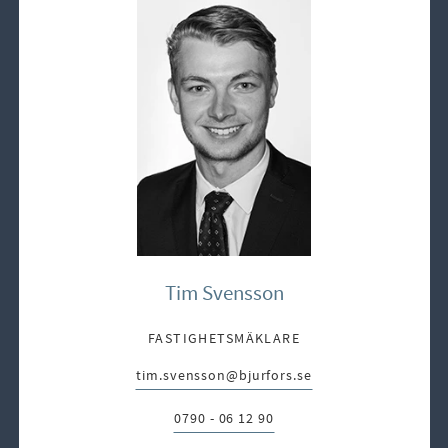
Tim Svensson
FASTIGHETSMÄKLARE
tim.svensson@bjurfors.se
E-post:
0790 - 06 12 90
Telefon: