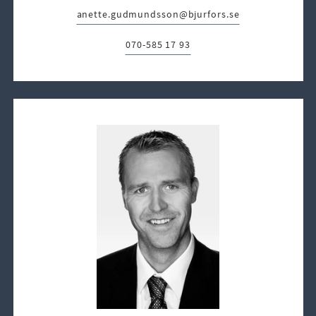
anette.gudmundsson@bjurfors.se
E-post:
070-585 17 93
Telefon: