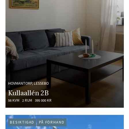
HOVMANTORP, LESSEBO
Kullaallén 2B
56 KVM
2 RUM
395 000 KR
BESIKTIGAD
PÅ FÖRHAND