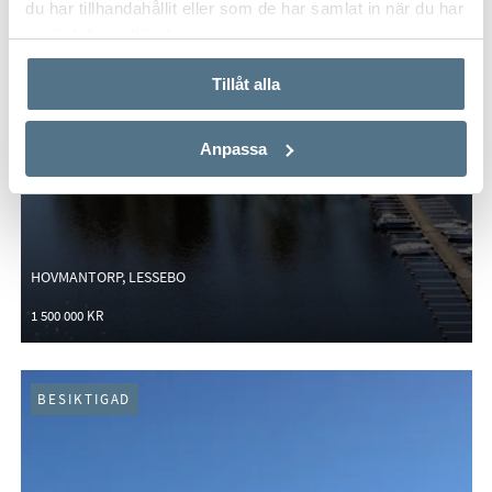
du har tillhandahållit eller som de har samlat in när du har
använt deras tjänster.
Tillåt alla
Anpassa
HOVMANTORP, LESSEBO
1 500 000 KR
BESIKTIGAD