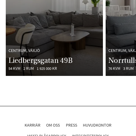
CENTRUM, VÄXJÖ
CENTRUM, VÄX
Liedbergsgatan 49B
Norrtull
54 KVM
2 RUM
1 925 000 KR
76 KVM
3 RUM
KARRIÄR
OM OSS
PRESS
HUVUDKONTOR