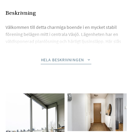
Beskrivning
Välkommen till detta charmiga boende i en mycket stabil
förening belägen mitt i centrala Växjö. Lägenheten har en
väldisponerad planlösning och härligt ljusinsläpp. Här slås
man av den inbjudande och varma känslan som denna
trivsamma bostad skänker. Lägenheten erbjuder väl tilltagna
HELA BESKRIVNINGEN
rum och lättmöblerade ytor. Köket är välutrustat med goda
förvaringsmöjligheter. Här finns också plats för en trevlig
matplats framför fönsterpartiet. Vardagsrummet är
tilltalande och härifrån nås bostadens inglasade balkong. Det
rymliga sovrummet är avkopplande och är utrustat med en
skjutdörrsgarderob. Badrummet är helkaklat och har dusch
och tvättmaskin. Bostaden har en medveten och stilenlig
färgskala som ger karaktär. Citys stora utbud utanför
lägenheten erbjuder trevliga och välrenommerade
restauranger och butiker. Här bor man nära Oxtorget med