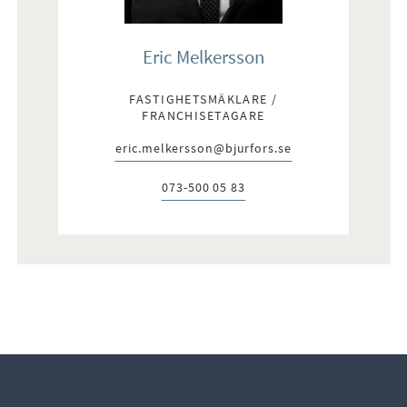
Eric Melkersson
FASTIGHETSMÄKLARE /
FRANCHISETAGARE
eric.melkersson@bjurfors.se
E-post:
073-500 05 83
Telefon: