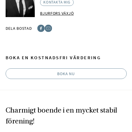
KONTAKTA MIG
BJURFORS VÄXJÖ
DELA BOSTAD
Facebook
E-post
BOKA EN KOSTNADSFRI VÄRDERING
BOKA NU
Charmigt boende i en mycket stabil
förening!