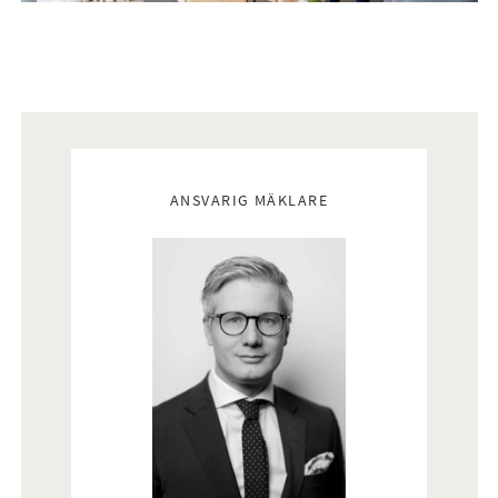
Helkaklat badrum som renoverades i samband med att
föreningen genomförde stambyte 2004. Badrummet är
utrustat med WC, tvättställ med kommod, spegelskåp med
förvaring, dusch samt handdukstork. Tvättmaskinen som är
installerad ger goda tvättmöjligheter.
Mäklare
ANSVARIG MÄKLARE