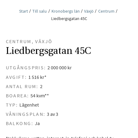
Start
Till salu
Kronobergs län
Växjö
Centrum
Liedbergsgatan 45C
CENTRUM, VÄXJÖ
Liedbergsgatan 45C
UTGÅNGSPRIS:
2 000 000 kr
AVGIFT:
1 516 kr*
ANTAL RUM:
2
BOAREA:
54 kvm**
TYP:
Lägenhet
VÅNINGSPLAN:
3 av 3
BALKONG:
Ja