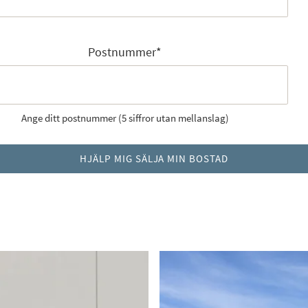
Postnummer
*
Ange ditt postnummer (5 siffror utan mellanslag)