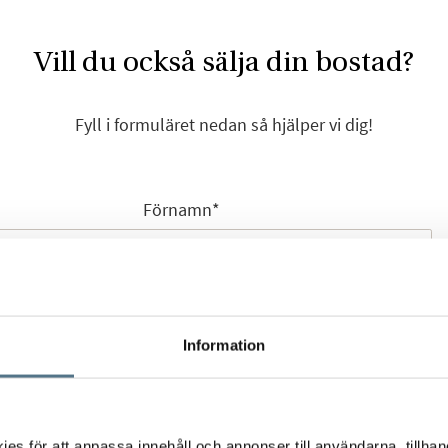
Vill du också sälja din bostad?
Fyll i formuläret nedan så hjälper vi dig!
Förnamn
*
Efternamn
*
Information
s för att anpassa innehåll och annonser till användarna, tillhand