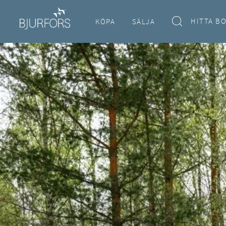
HITTA B
KÖPA
SÄLJA