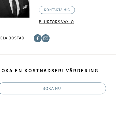
KONTAKTA MIG
BJURFORS VÄXJÖ
ELA BOSTAD
book
t
BOKA EN KOSTNADSFRI VÄRDERING
BOKA NU