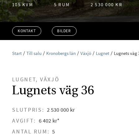
105 KVM
5 RUM
2 530 000 KR
KONTAKT
BILDER
Start
Till salu
Kronobergs län
Växjö
Lugnet
Lugnets väg 
LUGNET, VÄXJÖ
Lugnets väg 36
SLUTPRIS:
2 530 000 kr
AVGIFT:
6 402 kr*
ANTAL RUM:
5