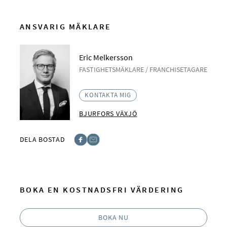
ANSVARIG MÄKLARE
Eric Melkersson
FASTIGHETSMÄKLARE / FRANCHISETAGARE
KONTAKTA MIG
BJURFORS VÄXJÖ
DELA BOSTAD
Facebook
E-post
BOKA EN KOSTNADSFRI VÄRDERING
BOKA NU