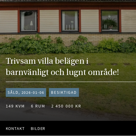
Trivsam villa belägen i
barnvänligt och lugnt område!
SÅLD, 2026-01-06
BESIKTIGAD
149 KVM
6 RUM
2 450 000 KR
KONTAKT
BILDER