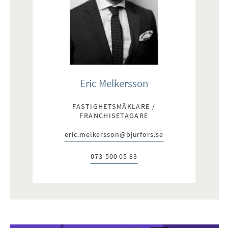
Eric Melkersson
FASTIGHETSMÄKLARE /
FRANCHISETAGARE
eric.melkersson@bjurfors.se
E-post:
073-500 05 83
Telefon: