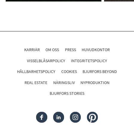
KARRIÄR
OM OSS
PRESS
HUVUDKONTOR
VISSELBLÅSARPOLICY
INTEGRITETSPOLICY
HÅLLBARHETSPOLICY
COOKIES
BJURFORS BEYOND
REAL ESTATE
NÄRINGSLIV
NYPRODUKTION
BJURFORS STORIES
FACEBOOK
LINKEDIN
INSTAGRAM
PINTEREST
Följ oss i sociala medier