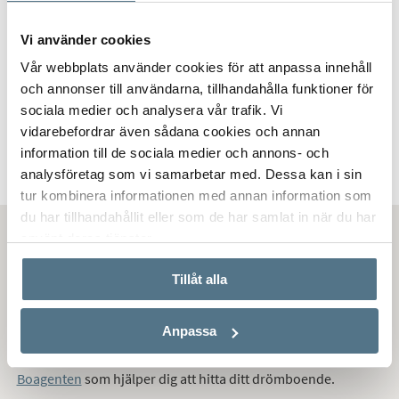
Vi använder cookies
Vår webbplats använder cookies för att anpassa innehåll
BJÖRKEBERG, LINKÖPING
och annonser till användarna, tillhandahålla funktioner för
sociala medier och analysera vår trafik. Vi
Gammalstorp 4:5
vidarebefordrar även sådana cookies och annan
800 000 KR
information till de sociala medier och annons- och
analysföretag som vi samarbetar med. Dessa kan i sin
tur kombinera informationen med annan information som
du har tillhandahållit eller som de har samlat in när du har
använt deras tjänster.
Hitta bostad till salu i Björkeberg
Tillåt alla
Vill du köpa,
sälja
eller
värdera bostad
i Björkeberg,
Anpassa
Linköping? Kontakta Bjurfors
mäklare i Linköping
! Passa
också på att anmäla dig till vår kostnadsfria söktjänst
Boagenten
som hjälper dig att hitta ditt drömboende.