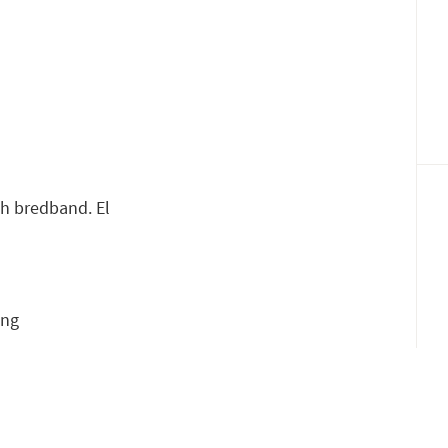
Fac
E-p
och bredband. El
ing