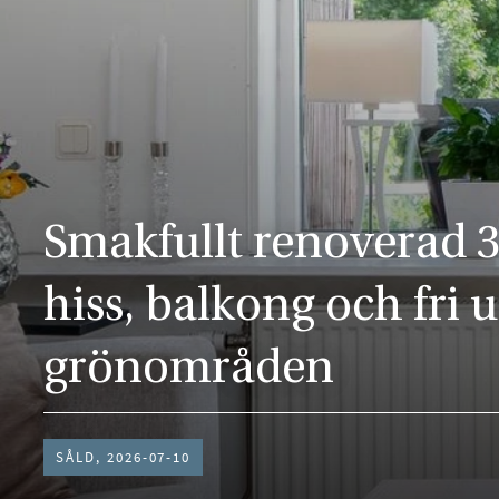
Smakfullt renoverad 
hiss, balkong och fri u
grönområden
SÅLD, 2026-07-10