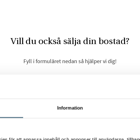
Vill du också sälja din bostad?
Fyll i formuläret nedan så hjälper vi dig!
Förnamn
*
Information
Efternamn
*
s för att anpassa innehåll och annonser till användarna, tillhand