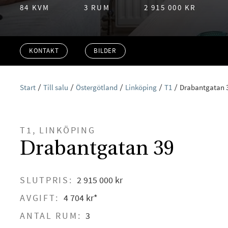
84 KVM
3 RUM
2 915 000 KR
KONTAKT
BILDER
Start
Till salu
Östergötland
Linköping
T1
Drabantgatan 
T1, LINKÖPING
Drabantgatan 39
SLUTPRIS:
2 915 000 kr
AVGIFT:
4 704 kr*
ANTAL RUM:
3