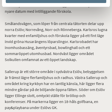
flerfamiljshus och kvarter med friliggande enfamiljshus av
nyare datum med intilliggande förskola.
Smålandsvägen, som löper från centrala tätorten delar upp
norra Eslöv; Norrevång, Norr och Rönneberga. Karlsros lugna
kvarter med enfamiljshus och förskola ligger på ett fint läge
invid gröna Husarängens löparslingor. Karlsrobadet har
inomhusbassäng, äventyrsbad, bowlinghall och ett
sommaröppet utomhusbad. Nordväst ligger området
Solkullen omfamnat av ett öppet landskap.
Sallerup är ett större område i sydvästra Eslöv, bebyggelsen
är främst lägre flerfamiljshus och radhus. Västra Sallerup och
området kring kyrkbyn har en lantlig känsla, här ligger flera
mindre gårdar på de böljande öppna fälten. Söder om Eslöv
ligger Ellinge slott, omtyckt ställe för bröllop och
konferenser. På markerna ligger en 18-håls golfbana, en
pay&playbana under Eslövs GK.