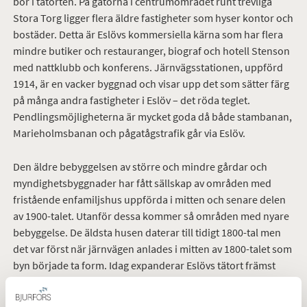
bor i tätorten. På gatorna i centrumområdet runt trevliga
Stora Torg ligger flera äldre fastigheter som hyser kontor och
bostäder. Detta är Eslövs kommersiella kärna som har flera
mindre butiker och restauranger, biograf och hotell Stenson
med nattklubb och konferens. Järnvägsstationen, uppförd
1914, är en vacker byggnad och visar upp det som sätter färg
på många andra fastigheter i Eslöv – det röda teglet.
Pendlingsmöjligheterna är mycket goda då både stambanan,
Marieholmsbanan och pågatågstrafik går via Eslöv.
Den äldre bebyggelsen av större och mindre gårdar och
myndighetsbyggnader har fått sällskap av områden med
fristående enfamiljshus uppförda i mitten och senare delen
av 1900-talet. Utanför dessa kommer så områden med nyare
bebyggelse. De äldsta husen daterar till tidigt 1800-tal men
det var först när järnvägen anlades i mitten av 1800-talet som
byn började ta form. Idag expanderar Eslövs tätort främst
västerut.