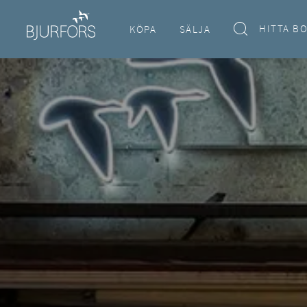
HITTA B
KÖPA
SÄLJA