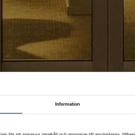
Information
s för att anpassa innehåll och annonser till användarna, tillhand