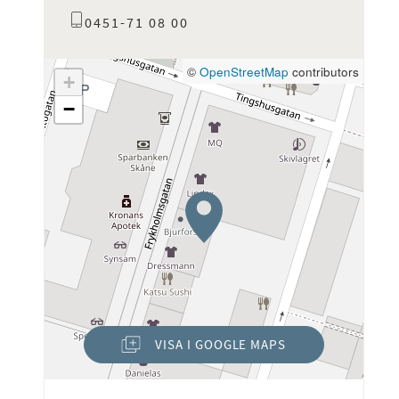
0451-71 08 00
©
OpenStreetMap
contributors
+
−
VISA I GOOGLE MAPS
(ÖPPNAS I NYTT FÖNSTER)