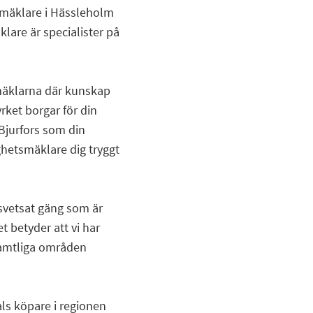
 mäklare i Hässleholm
lare är specialister på
 mäklarna där kunskap
rket borgar för din
 Bjurfors som din
ghetsmäklare dig tryggt
svetsat gäng som är
t betyder att vi har
samtliga områden
als köpare i regionen