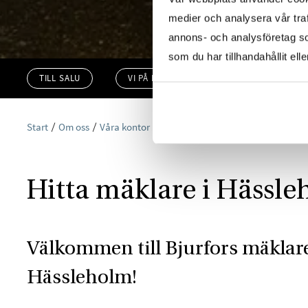
medier och analysera vår traf
annons- och analysföretag s
som du har tillhandahållit ell
TILL SALU
VI PÅ KONTORET
VÄRDERA
Start
Om oss
Våra kontor
Skåne
Bjurfors Hässleholm
Hitta mäklare i Hässl
Välkommen till Bjurfors mäklare
Hässleholm!