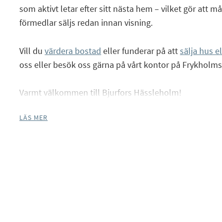
som aktivt letar efter sitt nästa hem – vilket gör att m
förmedlar säljs redan innan visning.
Facebook
Vill du
värdera bostad
eller funderar på att
sälja hus e
Instagram
oss eller besök oss gärna på vårt kontor på Frykholm
Varmt välkommen till Bjurfors Hässleholm!
LÄS MER