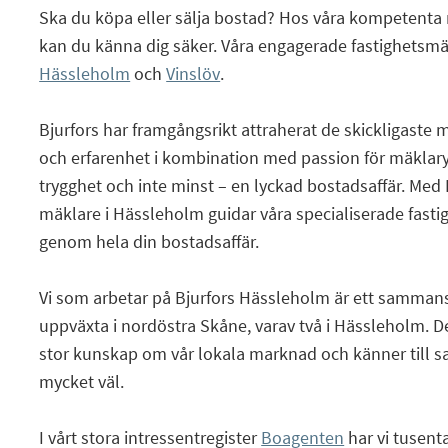
Ska du köpa eller sälja bostad? Hos våra kompetenta
kan du känna dig säker. Våra engagerade fastighetsmäk
Hässleholm
och
Vinslöv
.
Bjurfors har framgångsrikt attraherat de skickligaste
och erfarenhet i kombination med passion för mäklary
trygghet och inte minst – en lyckad bostadsaffär. Med
mäklare i Hässleholm guidar våra specialiserade fasti
genom hela din bostadsaffär.
Vi som arbetar på Bjurfors Hässleholm är ett samman
uppväxta i nordöstra Skåne, varav två i Hässleholm. De
stor kunskap om vår lokala marknad och känner till 
mycket väl.
I vårt stora intressentregister
Boagenten
har vi tusent