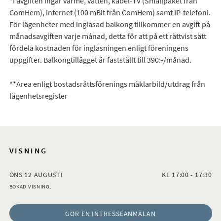
*I avgiften ingår värme, vatten, kabel-TV (Smallpaket från
ComHem), internet (100 mBit från ComHem) samt IP-telefoni.
För lägenheter med inglasad balkong tillkommer en avgift på
månadsavgiften varje månad, detta för att på ett rättvist sätt
fördela kostnaden för inglasningen enligt föreningens
uppgifter. Balkongtillägget är fastställt till 390:-/månad.
**Area enligt bostadsrättsförenings mäklarbild/utdrag från
lägenhetsregister
VISNING
ONS 12 AUGUSTI
KL 17:00 - 17:30
BOKAD VISNING.
GÖR EN INTRESSEANMÄLAN