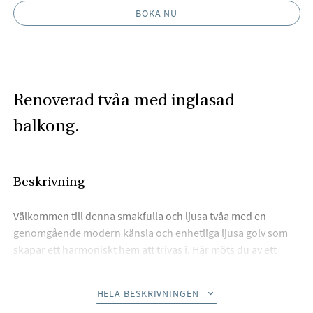
BOKA NU
Renoverad tvåa med inglasad
balkong.
Beskrivning
Välkommen till denna smakfulla och ljusa tvåa med en
genomgående modern känsla och enhetliga ljusa golv som
skapar ett harmoniskt hem att trivas i. Här möts du av ett
stort och luftigt vardagsrum med generösa sällskapsytor och
plats för både soffgrupp och matplats , perfekt för såväl
HELA BESKRIVNINGEN
avkoppling som sociala tillställningar.