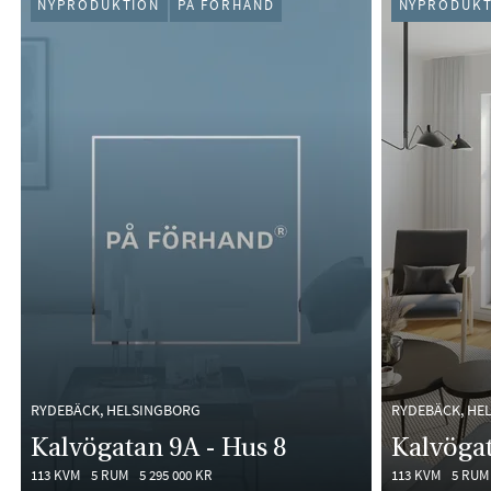
NYPRODUKTION
PÅ FÖRHAND
NYPRODUKT
RYDEBÄCK, HELSINGBORG
RYDEBÄCK, HE
Kalvögatan 9A - Hus 8
Kalvögat
113 KVM
5 RUM
5 295 000 KR
113 KVM
5 RUM