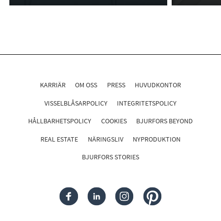
KARRIÄR
OM OSS
PRESS
HUVUDKONTOR
VISSELBLÅSARPOLICY
INTEGRITETSPOLICY
HÅLLBARHETSPOLICY
COOKIES
BJURFORS BEYOND
REAL ESTATE
NÄRINGSLIV
NYPRODUKTION
BJURFORS STORIES
FACEBOOK
LINKEDIN
INSTAGRAM
PINTEREST
Följ oss i sociala medier