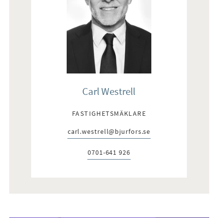
Carl Westrell
FASTIGHETSMÄKLARE
carl.westrell@bjurfors.se
E-post:
0701-641 926
Telefon: