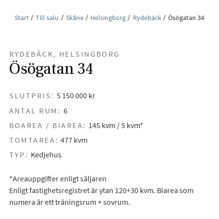
Start
Till salu
Skåne
Helsingborg
Rydebäck
Ösögatan 34
RYDEBÄCK, HELSINGBORG
Ösögatan 34
SLUTPRIS:
5 150 000 kr
ANTAL RUM:
6
BOAREA / BIAREA:
145 kvm / 5 kvm*
TOMTAREA:
477 kvm
TYP:
Kedjehus
*Areauppgifter enligt säljaren
Enligt fastighetsregistret är ytan 120+30 kvm. Biarea som
numera är ett träningsrum + sovrum.