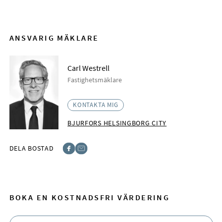
ANSVARIG MÄKLARE
Carl Westrell
Fastighetsmäklare
KONTAKTA MIG
BJURFORS HELSINGBORG CITY
DELA BOSTAD
Facebook
E-post
BOKA EN KOSTNADSFRI VÄRDERING