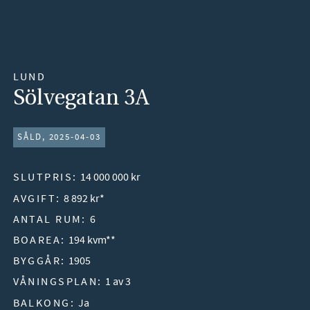
LUND
Sölvegatan 3A
SÅLD, 2025-04-03
SLUTPRIS:
14 000 000 kr
AVGIFT:
8 892 kr*
ANTAL RUM:
6
BOAREA:
194 kvm**
BYGGÅR:
1905
VÅNINGSPLAN:
1 av 3
BALKONG:
Ja