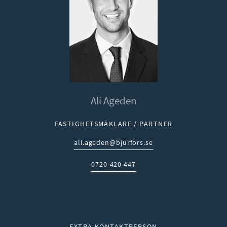
Ali Ageden
FASTIGHETSMÄKLARE / PARTNER
ali.ageden@bjurfors.se
E-post:
0720-420 447
Telefon:
EXTRA KONTAKTPERSON