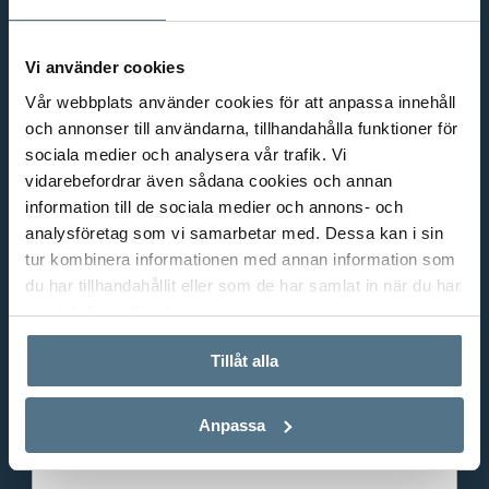
0708-99 33 37
Telefon:
Vi använder cookies
Vår webbplats använder cookies för att anpassa innehåll
och annonser till användarna, tillhandahålla funktioner för
sociala medier och analysera vår trafik. Vi
vidarebefordrar även sådana cookies och annan
information till de sociala medier och annons- och
Vill du också sälja din bostad?
analysföretag som vi samarbetar med. Dessa kan i sin
tur kombinera informationen med annan information som
du har tillhandahållit eller som de har samlat in när du har
Förnamn
*
använt deras tjänster.
Tillåt alla
Efternamn
*
Anpassa