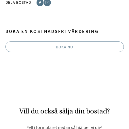
DELA BOSTAD
Facebook
E-post
BOKA EN KOSTNADSFRI VÄRDERING
BOKA NU
Vill du också sälja din bostad?
Fyll i formuläret nedan så hjälper vi dig!