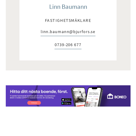
Linn Baumann
FASTIGHETSMÄKLARE
linn.baumann@bjurfors.se
E-post:
0739-206 677
Telefon: