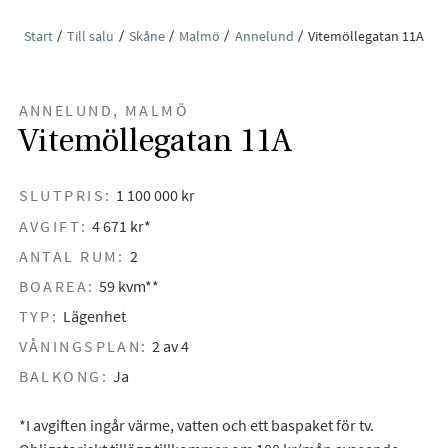
Start
Till salu
Skåne
Malmö
Annelund
Vitemöllegatan 11A
ANNELUND, MALMÖ
Vitemöllegatan 11A
SLUTPRIS:
1 100 000 kr
AVGIFT:
4 671 kr*
ANTAL RUM:
2
BOAREA:
59 kvm**
TYP:
Lägenhet
VÅNINGSPLAN:
2 av 4
BALKONG:
Ja
*I avgiften ingår värme, vatten och ett baspaket för tv.