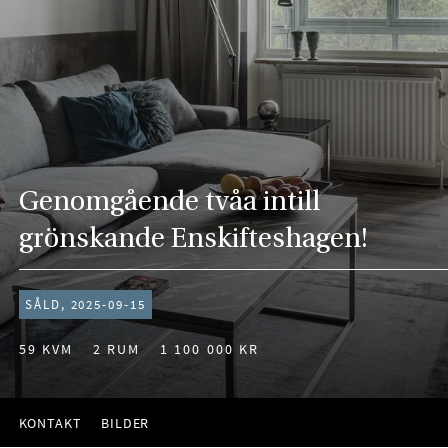
Genomgående tvåa intill
grönskande Enskifteshagen!
SÅLD, 2025-09-15
59 KVM
2 RUM
1 100 000 KR
KONTAKT
BILDER