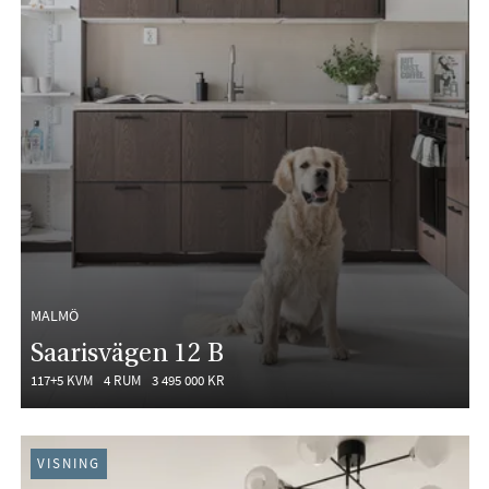
MALMÖ
Saarisvägen 12 B
117+5 KVM
4 RUM
3 495 000 KR
VISNING