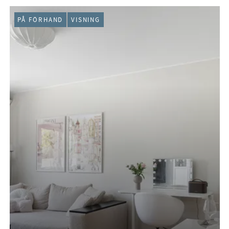
PÅ FÖRHAND
VISNING