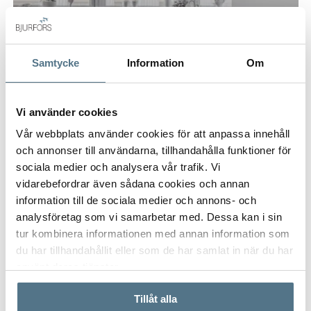
Samtycke
Information
Om
Vi använder cookies
Vår webbplats använder cookies för att anpassa innehåll
och annonser till användarna, tillhandahålla funktioner för
MALMÖ
sociala medier och analysera vår trafik. Vi
Saarisvägen 1 C
vidarebefordrar även sådana cookies och annan
53 KVM
2 RUM
1 095 000 KR
information till de sociala medier och annons- och
analysföretag som vi samarbetar med. Dessa kan i sin
tur kombinera informationen med annan information som
du har tillhandahållit eller som de har samlat in när du har
PÅ FÖRHAND
VISNING
använt deras tjänster.
Tillåt alla