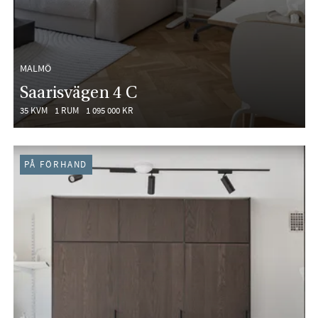
MALMÖ
Saarisvägen 4 C
35 KVM
1 RUM
1 095 000 KR
PÅ FÖRHAND