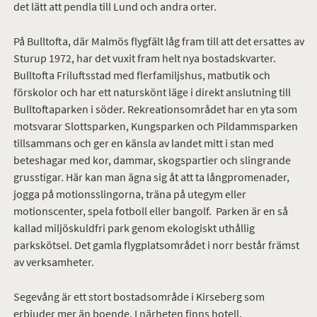
det lätt att pendla till Lund och andra orter.
På Bulltofta, där Malmös flygfält låg fram till att det ersattes av
Sturup 1972, har det vuxit fram helt nya bostadskvarter.
Bulltofta Friluftsstad med flerfamiljshus, matbutik och
förskolor och har ett naturskönt läge i direkt anslutning till
Bulltoftaparken i söder. Rekreationsområdet har en yta som
motsvarar Slottsparken, Kungsparken och Pildammsparken
tillsammans och ger en känsla av landet mitt i stan med
beteshagar med kor, dammar, skogspartier och slingrande
grusstigar. Här kan man ägna sig åt att ta långpromenader,
jogga på motionsslingorna, träna på utegym eller
motionscenter, spela fotboll eller bangolf. Parken är en så
kallad miljöskuldfri park genom ekologiskt uthållig
parkskötsel. Det gamla flygplatsområdet i norr består främst
av verksamheter.
Segevång är ett stort bostadsområde i Kirseberg som
erbjuder mer än boende. I närheten finns hotell,