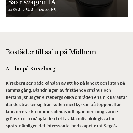
Saarisvägen 1A
53 KVM
2 RUM
1 150 000 KR
Bostäder till salu på Midhem
Att bo på Kirseberg
Kirseberg ger både känslan av att bo på landet och i stan på
samma gång. Blandningen av fristående småhus och
flerfamiljshus ger Kirsebergs olika områden en unik karaktär
där de sträcker sig från kullen med kyrkan på toppen. Här
konkurrerar koloniområdenas odlingar med omgivande
grönska och mångfalden i ett av Malmös biologiska hot
spots, nämligen det intressanta landskapet runt Segeå.