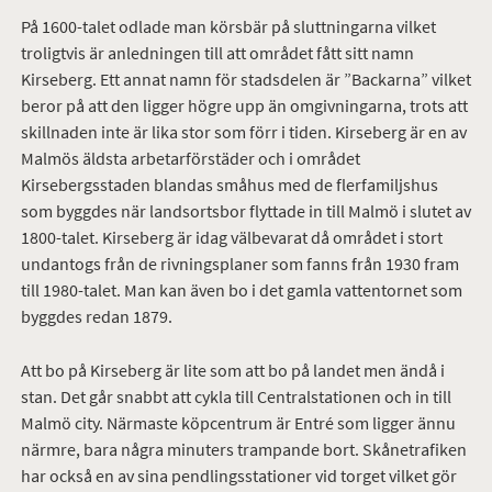
På 1600-talet odlade man körsbär på sluttningarna vilket
troligtvis är anledningen till att området fått sitt namn
Kirseberg. Ett annat namn för stadsdelen är ”Backarna” vilket
beror på att den ligger högre upp än omgivningarna, trots att
skillnaden inte är lika stor som förr i tiden. Kirseberg är en av
Malmös äldsta arbetarförstäder och i området
Kirsebergsstaden blandas småhus med de flerfamiljshus
som byggdes när landsortsbor flyttade in till Malmö i slutet av
1800-talet. Kirseberg är idag välbevarat då området i stort
undantogs från de rivningsplaner som fanns från 1930 fram
till 1980-talet. Man kan även bo i det gamla vattentornet som
byggdes redan 1879.
Att bo på Kirseberg är lite som att bo på landet men ändå i
stan. Det går snabbt att cykla till Centralstationen och in till
Malmö city. Närmaste köpcentrum är Entré som ligger ännu
närmre, bara några minuters trampande bort. Skånetrafiken
har också en av sina pendlingsstationer vid torget vilket gör