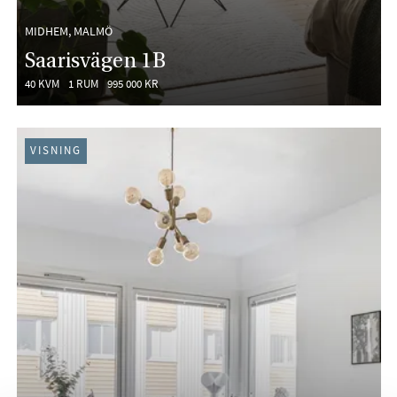
MIDHEM, MALMÖ
Saarisvägen 1B
40 KVM
1 RUM
995 000 KR
VISNING