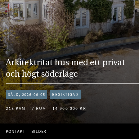
Arkitektritat hus med ett privat
och högt söderläge
SÅLD, 2026-06-05
BESIKTIGAD
218 KVM
7 RUM
14 900 000 KR
KONTAKT
BILDER