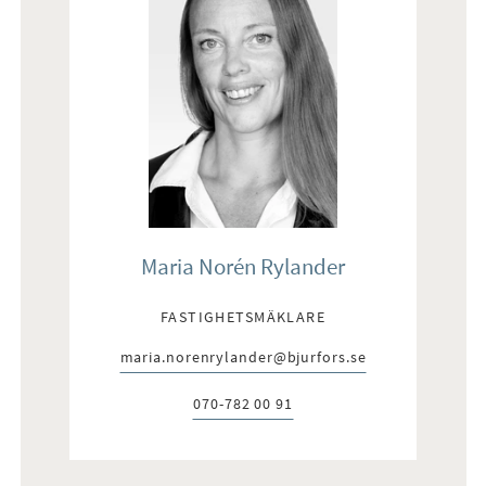
Maria Norén Rylander
FASTIGHETSMÄKLARE
maria.norenrylander@bjurfors.se
E-post:
070-782 00 91
Telefon: