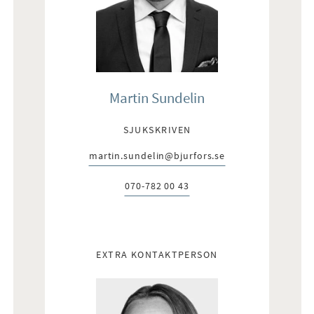
Martin Sundelin
SJUKSKRIVEN
martin.sundelin@bjurfors.se
E-post:
070-782 00 43
Telefon:
EXTRA KONTAKTPERSON