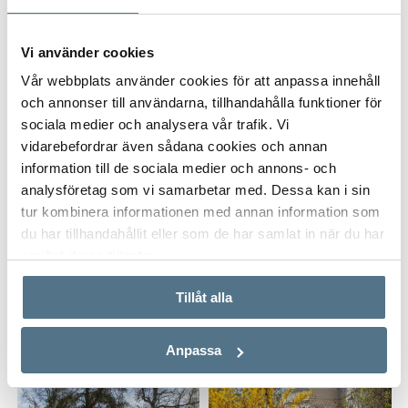
Vi använder cookies
Postnummer
*
Vår webbplats använder cookies för att anpassa innehåll
och annonser till användarna, tillhandahålla funktioner för
sociala medier och analysera vår trafik. Vi
vidarebefordrar även sådana cookies och annan
Ange ditt postnummer (5 siffror utan mellanslag)
information till de sociala medier och annons- och
analysföretag som vi samarbetar med. Dessa kan i sin
tur kombinera informationen med annan information som
du har tillhandahållit eller som de har samlat in när du har
använt deras tjänster.
Tillåt alla
Anpassa