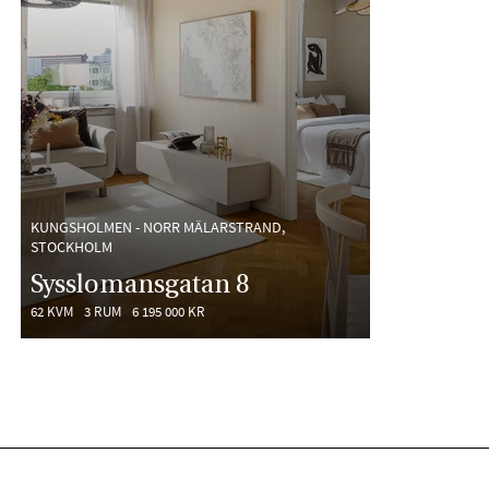
KUNGSHOLMEN - NORR MÄLARSTRAND,
STOCKHOLM
Sysslomansgatan 8
62 KVM
3 RUM
6 195 000 KR