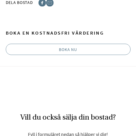
DELA BOSTAD
Facebook
E-post
BOKA EN KOSTNADSFRI VÄRDERING
BOKA NU
Vill du också sälja din bostad?
Fyll i formuläret nedan så hjälper vi dig!