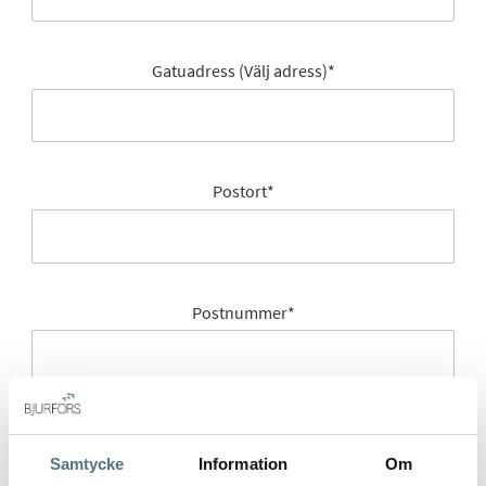
Gatuadress (Välj adress)
*
Postort
*
Postnummer
*
Ange ditt postnummer (5 siffror utan mellanslag)
Samtycke
Information
Om