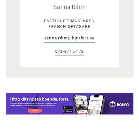
Sanna Rihm
FASTIGHETSMÄKLARE /
FRANCHISETAGARE
sanna.rihm@bjurfors.se
E-post:
073-877 57 72
Telefon: