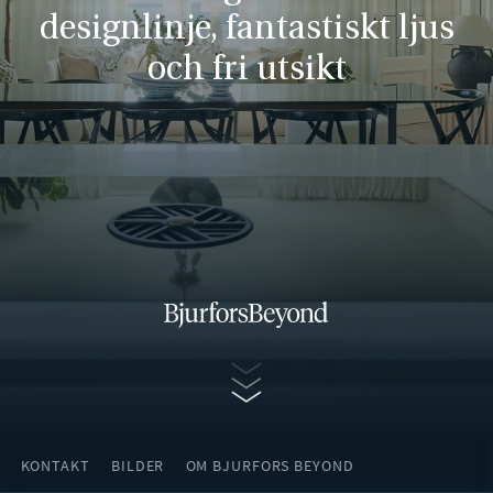
designlinje, fantastiskt ljus
och fri utsikt
Gå vidare
KONTAKT
BILDER
OM BJURFORS BEYOND