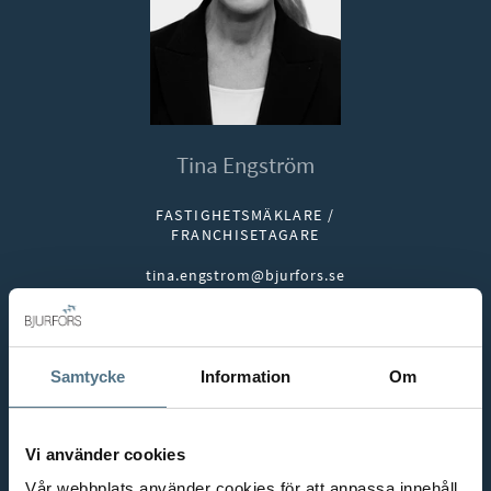
Tina Engström
FASTIGHETSMÄKLARE /
FRANCHISETAGARE
tina.engstrom@bjurfors.se
E-post:
070-782 20 05
Telefon:
Samtycke
Information
Om
Vi använder cookies
Vår webbplats använder cookies för att anpassa innehåll