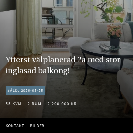
Ytterst välplanerad 2a med stor
inglasad balkong!
SÅLD, 2026-05-25
55 KVM
2 RUM
2 200 000 KR
KONTAKT
BILDER