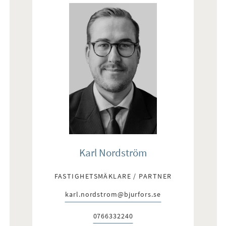
Karl Nordström
FASTIGHETSMÄKLARE / PARTNER
karl.nordstrom@bjurfors.se
E-post:
0766332240
Telefon: