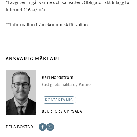
*I avgiften ingår värme och kallvatten. Obligatoriskt tillägg för
internet 216 kr/mån.
**Information från ekonomisk förvaltare
ANSVARIG MÄKLARE
Karl Nordström
Fastighetsmäklare / Partner
KONTAKTA MIG
BJURFORS UPPSALA
DELA BOSTAD
Facebook
E-post