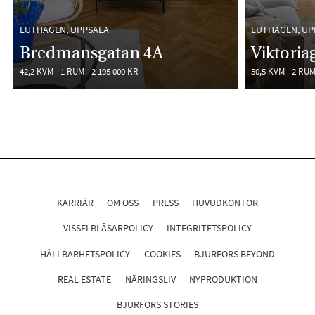
LUTHAGEN, UPPSALA
LUTHAGEN, UP
Bredmansgatan 4A
Viktoria
42,2 KVM
1 RUM
2 195 000 KR
50,5 KVM
2 RU
KARRIÄR
OM OSS
PRESS
HUVUDKONTOR
VISSELBLÅSARPOLICY
INTEGRITETSPOLICY
HÅLLBARHETSPOLICY
COOKIES
BJURFORS BEYOND
REAL ESTATE
NÄRINGSLIV
NYPRODUKTION
BJURFORS STORIES