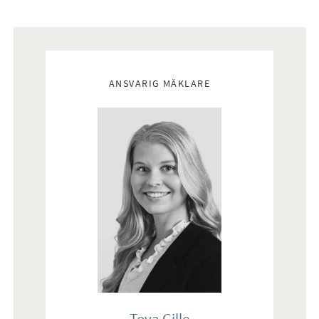
matchas snyggt med bänkskivan och det vita kaklet ovan
bänk. Köket ligger i en delvis öppen planlösning mot
allrummet där en naturligt matplats ges intill stort fönster
Mäklare
som vetter åt Klarälven. Härifrån nås den inglasade
uteplatsen med plats för loungegrupp samt matbord om så
ANSVARIG MÄKLARE
önskas. Maskinellt utrustat med hel kyl och frys,
induktionshäll, fläkt, integrerad diskmaskin samt inbyggd
ugn och mikro.
Sovrum
Trevligt sovrum med gott om plats för dubbelsäng med
tillhörande sängbord samt förvaringsmöbel om så önskas.
Här ges ett naturligt ljusinsläpp från fönster i två väderstreck
där du kan vakna upp och njuta av den fantastiska utsikten
mot vattnet. Gott om förvaring ges i skjutdörrsgarderob.
Tova Gille