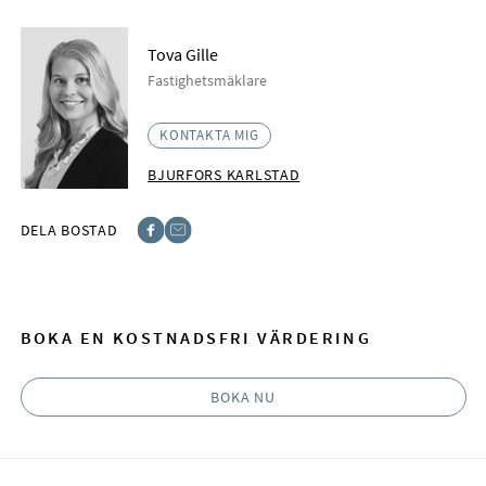
Tova Gille
Fastighetsmäklare
KONTAKTA MIG
BJURFORS KARLSTAD
DELA BOSTAD
Facebook
E-post
BOKA EN KOSTNADSFRI VÄRDERING
BOKA NU