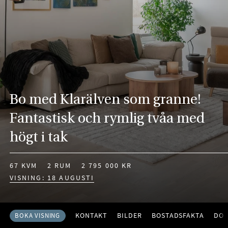
Bo med Klarälven som granne!
Fantastisk och rymlig tvåa med
högt i tak
67 KVM
2 RUM
2 795 000 KR
VISNING: 18 AUGUSTI
KONTAKT
BILDER
BOSTADSFAKTA
DO
BOKA VISNING