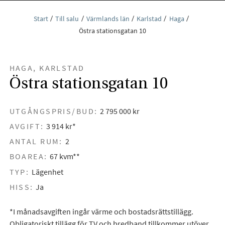
Start
Till salu
Värmlands län
Karlstad
Haga
Östra stationsgatan 10
HAGA, KARLSTAD
Östra stationsgatan 10
UTGÅNGSPRIS/BUD:
2 795 000 kr
AVGIFT:
3 914 kr*
ANTAL RUM:
2
BOAREA:
67 kvm**
TYP:
Lägenhet
HISS:
Ja
*I månadsavgiften ingår värme och bostadsrättstillägg.
Obligatoriskt tillägg för TV och bredband tillkommer utöver