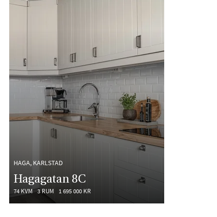
HAGA, KARLSTAD
Hagagatan 8C
74 KVM
3 RUM
1 695 000 KR