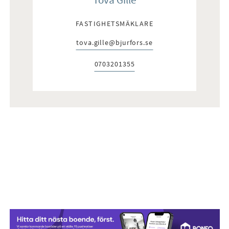
FASTIGHETSMÄKLARE
tova.gille@bjurfors.se
E-post:
0703201355
Telefon: