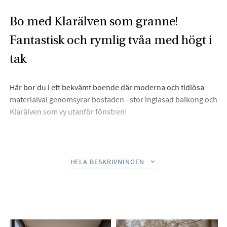
Bo med Klarälven som granne!
Fantastisk och rymlig tvåa med högt i
tak
Här bor du i ett bekvämt boende där moderna och tidlösa
materialval genomsyrar bostaden - stor inglasad balkong och
Klarälven som vy utanför fönstren!
Beskrivning
HELA BESKRIVNINGEN
Vi hälsar dig hjärtligt välkommen till Östra stationsgatan 10
och denna väldisponerade tvårummare i ett fantastiskt läge
mot Klarälven! Här erbjuds en lägenhet med högt i tak,
fantastiskt ljusinsläpp och genomgående smakfulla
materialval. Stor inglasad uteplats med plats för både