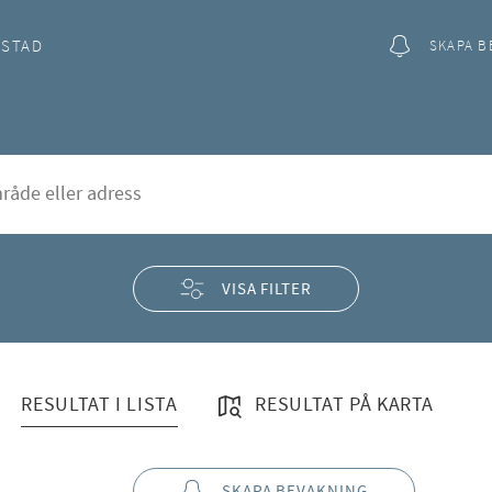
OSTAD
SKAPA B
a Kroppkärr
rd
(Område)"
VISA FILTER
RESULTAT I LISTA
RESULTAT PÅ KARTA
SKAPA BEVAKNING