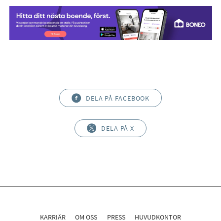
DELA PÅ FACEBOOK
DELA PÅ X
KARRIÄR
OM OSS
PRESS
HUVUDKONTOR