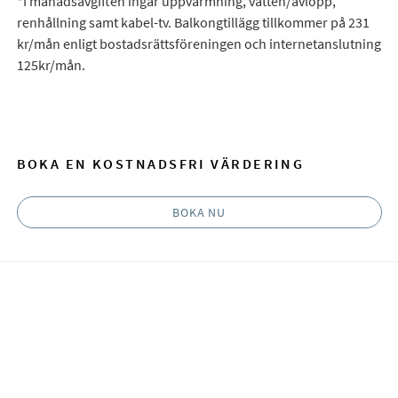
*I månadsavgiften ingår uppvärmning, vatten/avlopp,
renhållning samt kabel-tv. Balkongtillägg tillkommer på 231
kr/mån enligt bostadsrättsföreningen och internetanslutning
125kr/mån.
BOKA EN KOSTNADSFRI VÄRDERING
BOKA NU