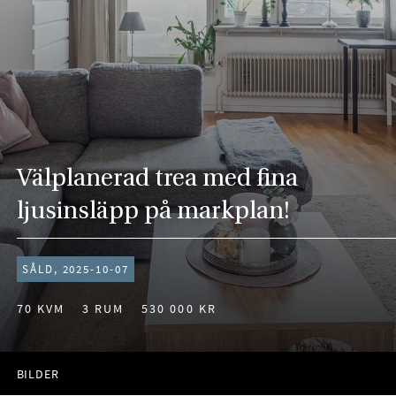
Välplanerad trea med fina
ljusinsläpp på markplan!
SÅLD, 2025-10-07
70 KVM
3 RUM
530 000 KR
BILDER