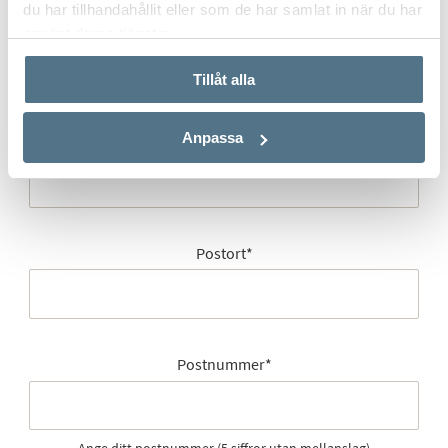
du har tillhandahållit eller som de har samlat in när du har
E-post
*
använt deras tjänster.
Tillåt alla
Anpassa
Gatuadress (Välj adress)
*
Postort
*
Postnummer
*
Ange ditt postnummer (5 siffror utan mellanslag)