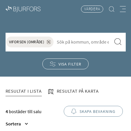
VÄRDERA
Hitta bostad
Meny
Viforsen
S&ouml;k f&ouml;r att l&auml;gga till nytt s&ouml;kord
Sök
VIFORSEN (OMRÅDE)
Ta bort sökordet "Viforsen (Område)"
VISA FILTER
RESULTAT I LISTA
RESULTAT PÅ KARTA
RESULTAT I LISTA
4
bostäder till salu
SKAPA BEVAKNING
Sortera