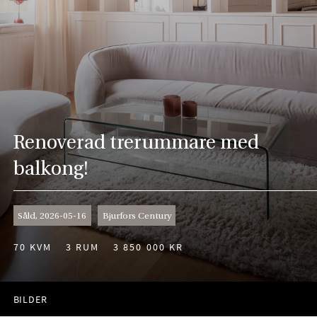
Renoverad trerummare med
balkong!
Såld, 2026-05-16
Bjurfors Century
70 KVM
3 RUM
3 850 000 KR
BILDER