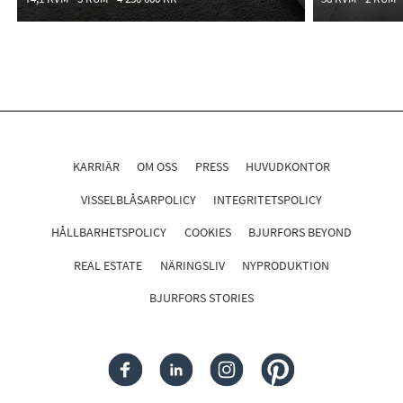
KARRIÄR
OM OSS
PRESS
HUVUDKONTOR
VISSELBLÅSARPOLICY
INTEGRITETSPOLICY
HÅLLBARHETSPOLICY
COOKIES
BJURFORS BEYOND
REAL ESTATE
NÄRINGSLIV
NYPRODUKTION
BJURFORS STORIES
FACEBOOK
LINKEDIN
INSTAGRAM
PINTEREST