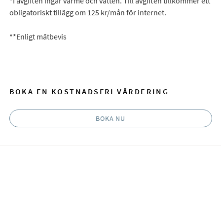
*I avgiften ingår värme och vatten. Till avgiften tillkommer ett
obligatoriskt tillägg om 125 kr/mån för internet.
**Enligt mätbevis
BOKA EN KOSTNADSFRI VÄRDERING
BOKA NU