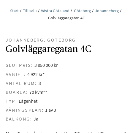
Start
Till salu
Västra Götaland
Göteborg
Johanneberg
Golvläggaregatan 4C
JOHANNEBERG, GÖTEBORG
Golvläggaregatan 4C
SLUTPRIS:
3 850 000 kr
AVGIFT:
4 922 kr*
ANTAL RUM:
3
BOAREA:
70 kvm**
TYP:
Lägenhet
VÅNINGSPLAN:
1 av 3
BALKONG:
Ja