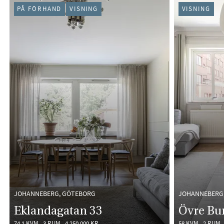
PÅ FÖRHAND
VISNING
VISNING
JOHANNEBERG, GÖTEBORG
JOHANNEBERG
Eklandagatan 33
Övre Bu
74,1 KVM
3 RUM
4 250 000 KR
58 KVM
2 RUM