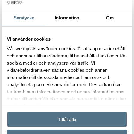
E-post
*
Samtycke
Information
Om
Vi använder cookies
Gatuadress (Välj adress)
*
Vår webbplats använder cookies för att anpassa innehåll
och annonser till användarna, tillhandahålla funktioner för
sociala medier och analysera vår trafik. Vi
vidarebefordrar även sådana cookies och annan
Postort
*
information till de sociala medier och annons- och
analysföretag som vi samarbetar med. Dessa kan i sin
tur kombinera informationen med annan information som
du har tillhandahållit eller som de har samlat in när du har
använt deras tjänster.
Postnummer
*
Tillåt alla