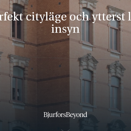
rfekt cityläge och ytterst l
insyn