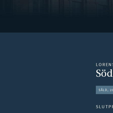
Gå vidare
LOREN
Söd
SÅLD, 2
SLUTP