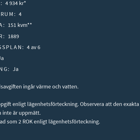
:
4 934 kr*
 RUM:
4
A:
151 kvm**
R:
1889
GSPLAN:
4 av 6
Ja
NG:
Ja
savgiften ingår värme och vatten.
pgift enligt lägenhetsförteckning. Observera att den exakta
n inte är uppmätt.
rad som 2 ROK enligt lägenhetsförteckning.