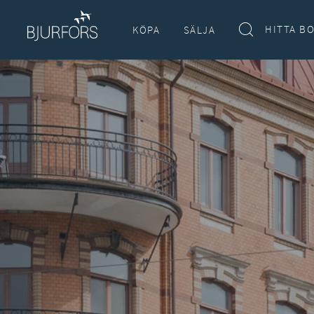
HITTA B
KÖPA
SÄLJA