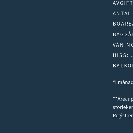
AVGIFT
ANTAL
BOARE
BYGGÅ
VÅNIN
HISS:
BALKO
*I månad
**Areaup
storleke
Registre