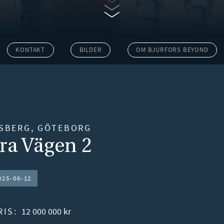
KONTAKT
BILDER
OM BJURFORS BEYOND
SBERG, GÖTEBORG
ra Vägen 2
025-06-12
RIS:
12 000 000 kr