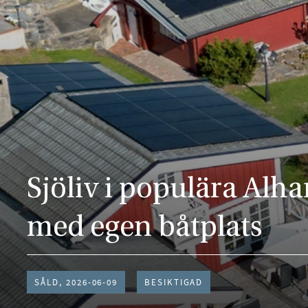
Sjöliv i populära Al
med egen båtplats
SÅLD, 2026-06-09
BESIKTIGAD