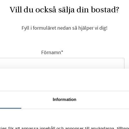
Vill du också sälja din bostad?
Fyll i formuläret nedan så hjälper vi dig!
Förnamn
*
Efternamn
*
Information
Mobilnummer
*
s för att anpassa innehåll och annonser till användarna, tillhand