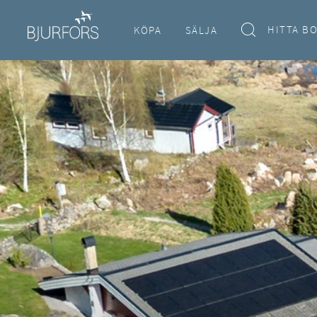
HITTA B
KÖPA
SÄLJA