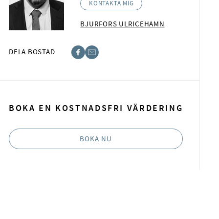
KONTAKTA MIG
BJURFORS ULRICEHAMN
DELA BOSTAD
acebook
-post
BOKA EN KOSTNADSFRI VÄRDERING
BOKA NU