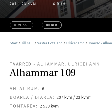
207 + 23 KVM
6 RUM
KONTAKT
BILDER
Start
Till salu
Västra Götaland
Ulricehamn
Tvärred - Alh
TVÄRRED - ALHAMMAR, ULRICEHAMN
Alhammar 109
ANTAL RUM:
6
BOAREA / BIAREA:
207 kvm / 23 kvm*
TOMTAREA:
2 539 kvm