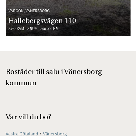
VARGÖN, VÄNERSBORG
Hallebergsvägen 110
34+7 KVM
2 RUM
850 000 KR
Bostäder till salu i Vänersborg
kommun
Var vill du bo?
Västra Götaland
Vänersborg