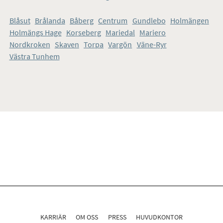
Blåsut
Brålanda
Båberg
Centrum
Gundlebo
Holmängen
Områden i Vänersborg
Holmängs Hage
Korseberg
Mariedal
Mariero
Nordkroken
Skaven
Torpa
Vargön
Väne-Ryr
Västra Tunhem
KARRIÄR
OM OSS
PRESS
HUVUDKONTOR