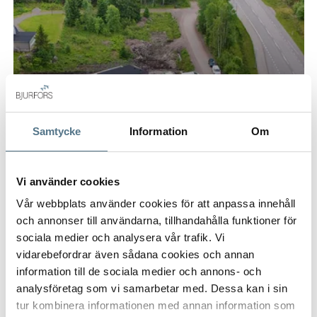
Samtycke
Information
Om
Vi använder cookies
Vår webbplats använder cookies för att anpassa innehåll
BÅBERG, VÄNERSBORG
och annonser till användarna, tillhandahålla funktioner för
Båberg 514
sociala medier och analysera vår trafik. Vi
133,4 KVM
5 295 000 KR
vidarebefordrar även sådana cookies och annan
information till de sociala medier och annons- och
analysföretag som vi samarbetar med. Dessa kan i sin
PÅ FÖRHAND
tur kombinera informationen med annan information som