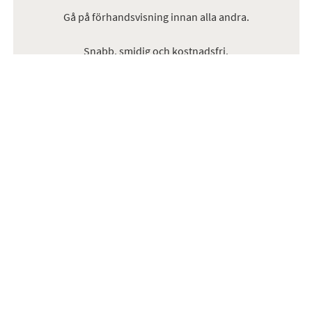
Gå på förhandsvisning innan alla andra.
Snabb, smidig och kostnadsfri.
SKAPA BEVAKNING
KARRIÄR
OM OSS
PRESS
HUVUDKONTOR
VISSELBLÅSARPOLICY
INTEGRITETSPOLICY
HÅLLBARHETSPOLICY
COOKIES
BJURFORS BEYOND