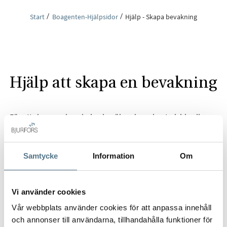
Start
Boagenten-Hjälpsidor
Hjälp - Skapa bevakning
Hjälp att skapa en bevakning
För att skapa en bevakning besöker du en bostadsida eller
Till salu-sidan.
På alla våra bostadssidor kan du fylla i din uppgifter för att
Samtycke
Information
Om
skapa en bevakning på liknande bostäder baserat på
område, storlek och pris.
Vi använder cookies
Vår webbplats använder cookies för att anpassa innehåll
och annonser till användarna, tillhandahålla funktioner för