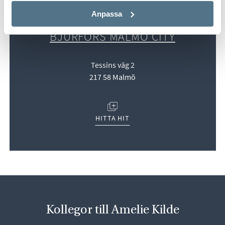
Anpassa
AMELIE KILDE JOBBAR PÅ
BJURFORS MALMÖ CITY
Tessins väg 2
217 58 Malmö
(ÖPPNAS I NYTT FÖNSTER)
HITTA HIT
Kollegor till Amelie Kilde