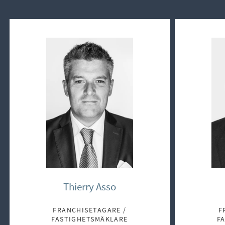
Thierry Asso
FRANCHISETAGARE /
F
FASTIGHETSMÄKLARE
F