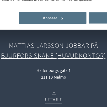
Start
Våra mäklare
Mattias Larsson
Anpassa
MATTIAS LARSSON JOBBAR PÅ
BJURFORS SKÅNE (HUVUDKONTOR)
Hallenborgs gata 1
211 19 Malmö
(ÖPPNAS I NYTT FÖNSTER)
HITTA HIT