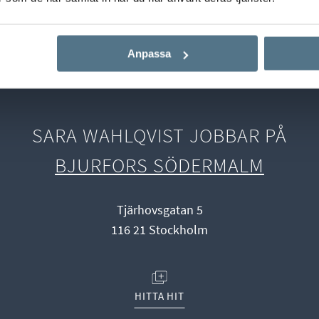
Start
Våra mäklare
Sara Wahlqvist
Anpassa
SARA WAHLQVIST JOBBAR PÅ
BJURFORS SÖDERMALM
Tjärhovsgatan 5
116 21 Stockholm
(ÖPPNAS I NYTT FÖNSTER)
HITTA HIT