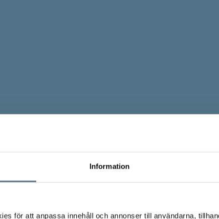
Information
s för att anpassa innehåll och annonser till användarna, tillhand