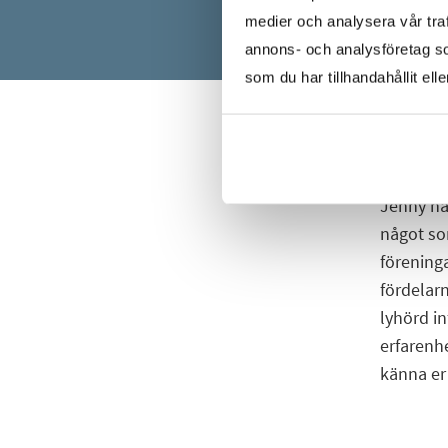
medier och analysera vår traf
annons- och analysföretag s
som du har tillhandahållit ell
Jenny ha
något so
förening
fördelarn
lyhörd in
erfarenh
känna er