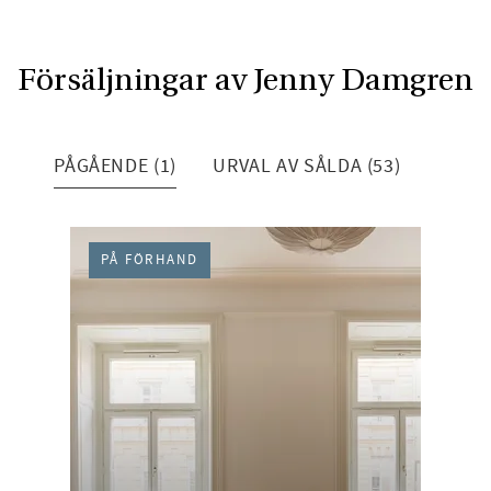
Försäljningar av Jenny Damgren
PÅGÅENDE (1)
URVAL AV SÅLDA (53)
PÅ FÖRHAND