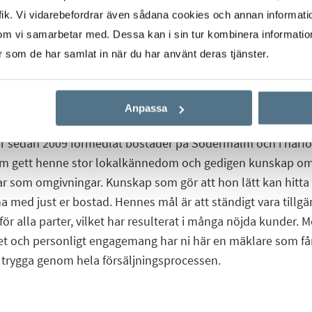
ik. Vi vidarebefordrar även sådana cookies och annan informatio
om vi samarbetar med. Dessa kan i sin tur kombinera informati
er som de har samlat in när du har använt deras tjänster.
Start
Våra mäklare
Jenny Damgren
Anpassa
r sedan 2009 förmedlat bostäder på Södermalm och i närför
m gett henne stor lokalkännedom och gedigen kunskap om
ar som omgivningar. Kunskap som gör att hon lätt kan hitta
a med just er bostad. Hennes mål är att ständigt vara tillgä
för alla parter, vilket har resulterat i många nöjda kunder. M
et och personligt engagemang har ni här en mäklare som får
 trygga genom hela försäljningsprocessen.