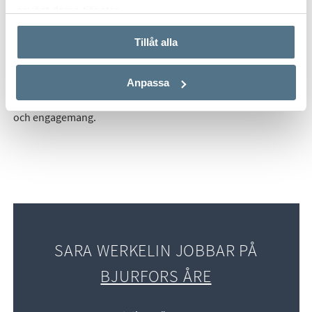
använt deras tjänster.
Tillåt alla
Sara har arbetat på Bjurfors sedan december 2010. Hon
kommer ursprungligen från Gotland och har bott i Åre sedan
Anpassa
2000. Sara har tidigare arbetat inom turistnäringen och
därifrån tagit med sig vikten av bra kundkontakt, flexibilitet
och engagemang.
SARA WERKELIN JOBBAR PÅ
BJURFORS ÅRE