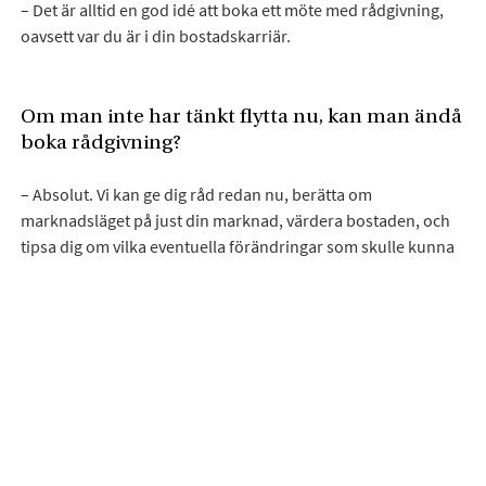
– Det är alltid en god idé att boka ett möte med rådgivning,
oavsett var du är i din bostadskarriär.
Om man inte har tänkt flytta nu, kan man ändå
boka rådgivning?
– Absolut. Vi kan ge dig råd redan nu, berätta om
marknadsläget på just din marknad, värdera bostaden, och
tipsa dig om vilka eventuella förändringar som skulle kunna
höja värdet på just ditt hem inför framtiden.
När marknadsläget är oroligt, vad ska man då
tänka på?
– Att du har en mäklare som du kan lita på är viktigare än
någonsin. En sådan mäklare behöver ha insikt i
marknadsläget, kunna tolka statistiken korrekt och ha en