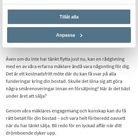
använt deras tjänster.
Tillåt alla
Få personlig rådgivning
Anpassa
Även om du inte har tänkt flytta just nu, kan en rådgivning
med en av våra erfarna mäklare ändå vara någonting för dig.
Det är ett kostnadsfritt möte där du kan få svar på alla
funderingar kring din bostad. Skulle det löna sig att göra
några smårenoveringar innan en försäljning? När är det bäst
under året att sälja?
Genom våra mäklares engagemang och kunskap kan du få
rätt betalt för din bostad – och vara helt förberedd oavsett
när du har tänkt sälja. Bli redo för en lyckad affär när ditt
drömboende dyker upp.