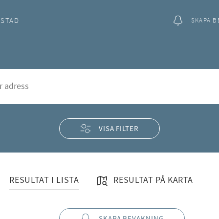
OSTAD
SKAPA B
t
rd
VISA FILTER
RESULTAT I LISTA
RESULTAT PÅ KARTA
SKAPA BEVAKNING