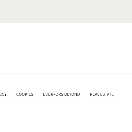
ICY
COOKIES
BJURFORS BEYOND
REAL ESTATE