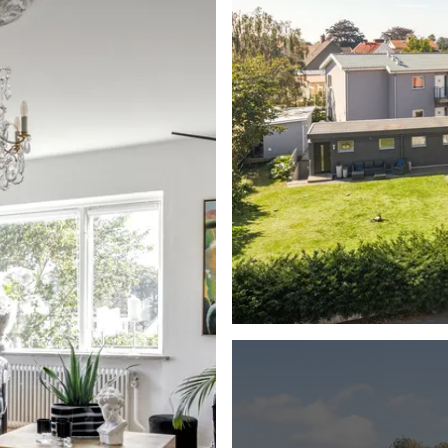
trä och vitt, träskivan
Bänkskiva i svart
klinkerliknande
pishäll, mikro och
s och utsikt när man
 dusch med dörrar i
 på väggarna. Golvvärme
l den andra lägenheten,
rekt till höger finns en