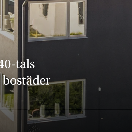
40-tals
a bostäder