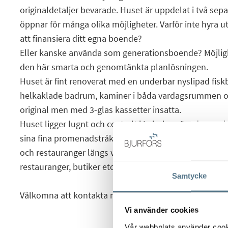
originaldetaljer bevarade. Huset är uppdelat i två sepa
öppnar för många olika möjligheter. Varför inte hyra 
att finansiera ditt egna boende?
Eller kanske använda som generationsboende? Möjli
den här smarta och genomtänkta planlösningen.
Huset är fint renoverat med en underbar nyslipad fiskb
helkaklade badrum, kaminer i båda vardagsrummen och
original men med 3-glas kassetter insatta.
Huset ligger lugnt och centralt i Laholm nära den va
sina fina promenadstråk. Lagan rinner förbi en liten b
och restauranger längs vattenkanten och Stortorget
restauranger, butiker etc ca 600 meter.
Samtycke
Välkomna att kontakta mäklaren för visning på Lundg
Vi använder cookies
Vår webbplats använder cookie