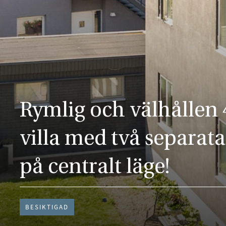
Rymlig och välhållen 
villa med två separat
på centralt läge!
BESIKTIGAD