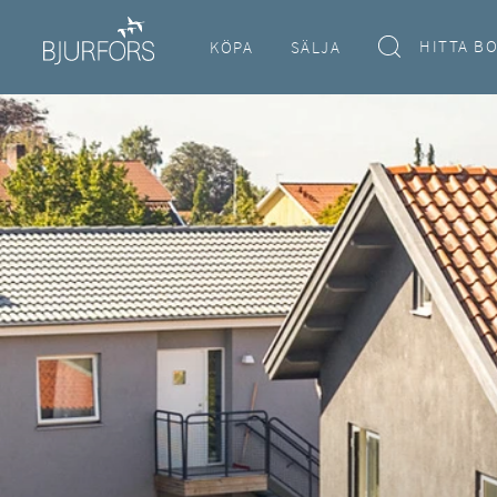
HITTA B
KÖPA
SÄLJA