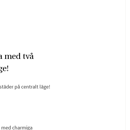
la med två
ge!
städer på centralt läge!
F
E
la med charmiga