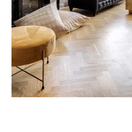
Rakt fram har vi lägenhetens största sovrum som ma
som är smart omgjord till en walk through closet. På go
från 2022, väggarna är målade i vitt och här finns ytte
ett förråd.
I vardagsrummet ligger samma fantastiska slipade fis
nedre lägenheten, och samma vackra hörnfönster med 
Stadsparken ligger nära och dess stora träd ger en fin
vita och en fin pelletskamin pryder rummet. I taket sit
Rummet bakom vardagsrummet används idag som en 
gärna användas som sovrum eller kontor. Även i det h
samma ljusa parkett och väggarna är vita. Smart skjut
nyttja rummet maximalt.
Köket är i körsbärsfärgat trä, samma planlösning som