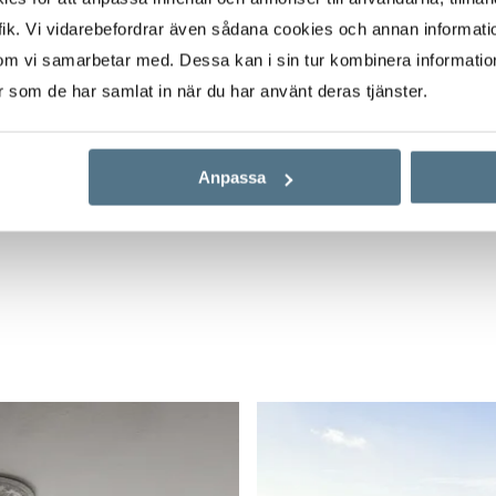
ik. Vi vidarebefordrar även sådana cookies och annan informatio
om vi samarbetar med. Dessa kan i sin tur kombinera informati
n 40-talet! Här finns
er som de har samlat in när du har använt deras tjänster.
andra detaljer i
yresintäkten från den
ägenheten.
Anpassa
llen och
kett i original ,
 fönster i hörnet av
askamin som värmer
 i en ljusoljad ton.
obsvägg i mörkblått.