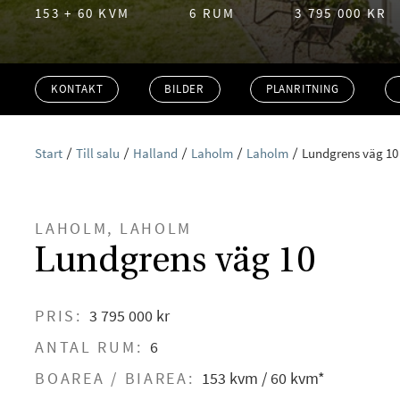
153 + 60 KVM
6 RUM
3 795 000 KR
KONTAKT
BILDER
PLANRITNING
Start
Till salu
Halland
Laholm
Laholm
Lundgrens väg 10
LAHOLM, LAHOLM
Lundgrens väg 10
PRIS:
3 795 000 kr
ANTAL RUM:
6
BOAREA / BIAREA:
153 kvm / 60 kvm*