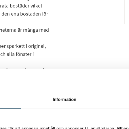
rata bostäder vilket
ut den ena bostaden för
gheterna är många med
ensparkett i original,
 alla fönster i
ckra Stadsparken med
it bort med vacker natur
 med dess utbud med
Information
rens Väg 10!
s för att anpassa innehåll och annonser till användarna, tillhand