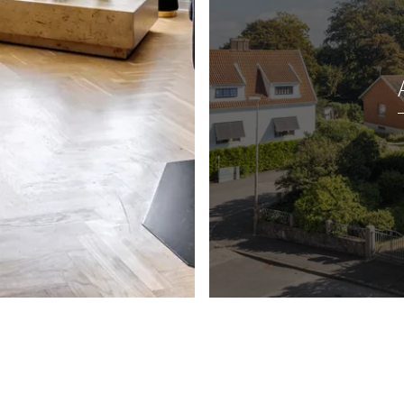
n når genom en passage
lvet ligger ljus parkett
rligare garderober samt
kbensparkett som i
fönsterbänkar i sten.
 inramning. Väggarna är
ter stuckatur.
matsal men kan lika
är rummet ligger
dörr för att kunna
 nedre plan.