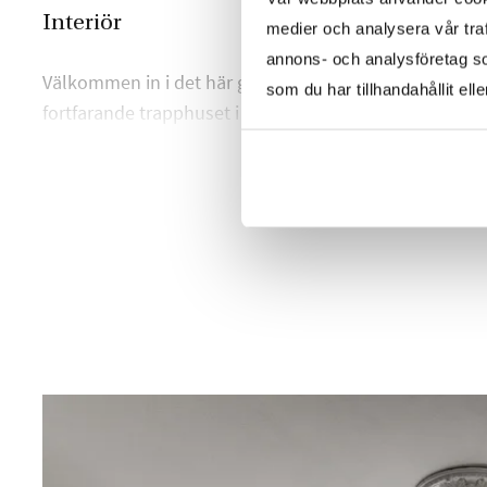
Interiör
medier och analysera vår traf
annons- och analysföretag s
Välkommen in i det här gedigna och välhållna huset frå
som du har tillhandahållit ell
fortfarande trapphuset i sten kvar med trappräcke och 
original. Huset är helt uppdelat i två lägenheter och h
ena kan helt finansiera ditt eget boende i den andra l
HELA BESKRIVNINGEN
Den första lägenheten hittar vi en halvtrappa upp, i ha
vardagsrummet ligger en underbar nyslipad fiskbenspar
väggarna är målade i vitt. Vardagsrummet har två stora
rummet som ger ett fint ljusinsläpp. Här finns en br
skönt kyliga kvällar.
Lägenheten har två sovrum, båda med parkett från 2022
Väggarna är vita och det ena sovrummet har en garder
Stora härliga fönster.